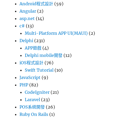
Android程式設計
(59)
Angular
(2)
asp.net
(14)
c#
(13)
Multi-Platform APP UI(MAUI)
(2)
Delphi
(231)
APP遊戲
(4)
Delphi mobile開發
(12)
iOS程式設計
(76)
Swift Tutorial
(10)
JavaScript
(9)
PHP
(82)
CodeIgniter
(21)
Laravel
(23)
POS系統開發
(26)
Ruby On Rails
(1)