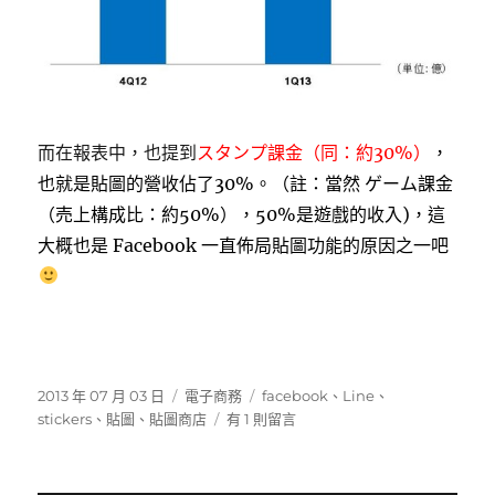
而在報表中，也提到
スタンプ課金（同：約30%）
，
也就是貼圖的營收佔了30%。（註：當然 ゲーム課金
（売上構成比：約50%），50%是遊戲的收入)，這
大概也是 Facebook 一直佈局貼圖功能的原因之一吧
發
分
標
2013 年 07 月 03 日
電子商務
facebook
、
Line
、
佈
類
在
籤
stickers
、
貼圖
、
貼圖商店
有 1 則留言
日
〈Facebook
期:
推
出