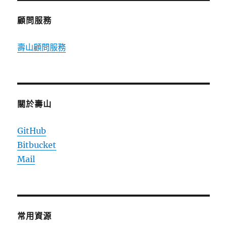
貼
圖
顧問服務
商
店，
壽山顧問服務
網
頁
版
手
機
版
關於壽山
皆
可
GitHub
用〉
Bitbucket
中
Mail
常用資源