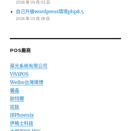
2026 年 05 月 03 日
自己升級wordpress環境php8.5
2026 年 03 月 28 日
POS廠商
葆光系統有限公司
ViViPOS
Weibo台灣瑋博
儷晶
銥特爾
竑鈦
iBPhoenix
伊格士科技