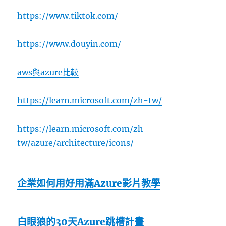
https://www.tiktok.com/
https://www.douyin.com/
aws與azure比較
https://learn.microsoft.com/zh-tw/
https://learn.microsoft.com/zh-
tw/azure/architecture/icons/
企業如何用好用滿Azure影片教學
白眼狼的30天Azure跳槽計畫