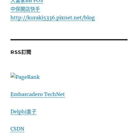
大當家BB POS
中保開店快手
http://kuraki5336.pixnet.net/blog
RSS訂閱
Embarcadero TechNet
Delphi盒子
CSDN