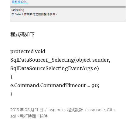
程式碼如下
protected void
SqlDataSource1_Selecting(object sender,
SqlDataSourceSelectingEventArgs e)
{
e.Command.CommandTimeout = 90;
}
發
分
標
2015 年 05 月 11 日
asp.net
、
程式設計
asp.net
、
C#
、
佈
類
籤
sql
、
執行時間
、
逾時
日
期: