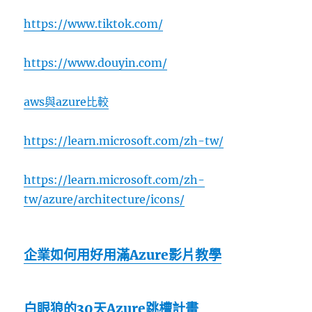
https://www.tiktok.com/
https://www.douyin.com/
aws與azure比較
https://learn.microsoft.com/zh-tw/
https://learn.microsoft.com/zh-
tw/azure/architecture/icons/
企業如何用好用滿Azure影片教學
白眼狼的30天Azure跳槽計畫