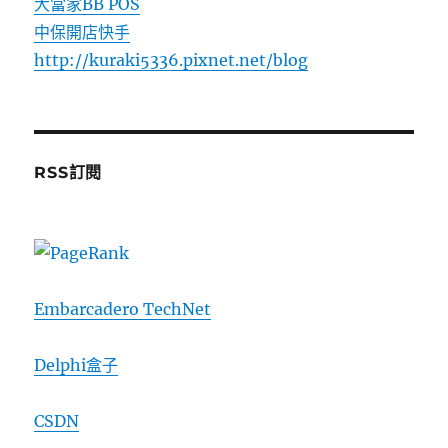
大當家BB POS
中保開店快手
http://kuraki5336.pixnet.net/blog
RSS訂閱
Embarcadero TechNet
Delphi盒子
CSDN