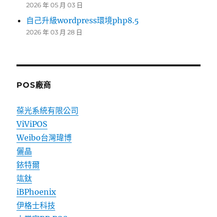
2026 年 05 月 03 日
自己升級wordpress環境php8.5
2026 年 03 月 28 日
POS廠商
葆光系統有限公司
ViViPOS
Weibo台灣瑋博
儷晶
銥特爾
竑鈦
iBPhoenix
伊格士科技