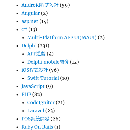
Android程式設計
(59)
Angular
(2)
asp.net
(14)
c#
(13)
Multi-Platform APP UI(MAUI)
(2)
Delphi
(231)
APP遊戲
(4)
Delphi mobile開發
(12)
iOS程式設計
(76)
Swift Tutorial
(10)
JavaScript
(9)
PHP
(82)
CodeIgniter
(21)
Laravel
(23)
POS系統開發
(26)
Ruby On Rails
(1)