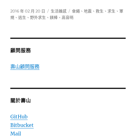
發
分
標
2016 年 02 月 20 日
生活雜感
傘繩
、
地震
、
救生
、
求生
、
軍
佈
類
籤
規
、
逃生
、
野外求生
、
鎂棒
、
高音哨
日
期:
顧問服務
壽山顧問服務
關於壽山
GitHub
Bitbucket
Mail