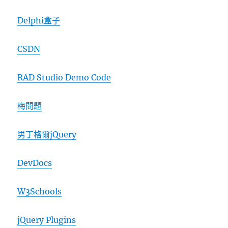
Delphi盒子
CSDN
RAD Studio Demo Code
梅問題
男丁格爾jQuery
DevDocs
W3Schools
jQuery Plugins