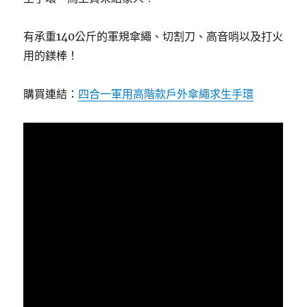
有承重140公斤的軍規傘繩、切割刀、高音哨以及打火
用的鎂棒！
購買連結：
四合一軍用高階款戶外傘繩求生手環