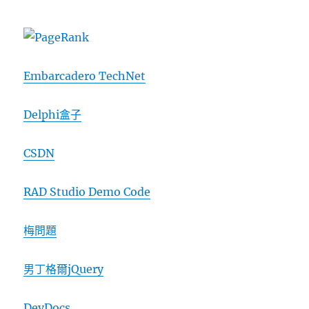
Embarcadero TechNet
Delphi盒子
CSDN
RAD Studio Demo Code
梅問題
男丁格爾jQuery
DevDocs