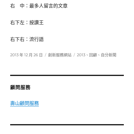
右 中：最多人留言的文章
右下左：按讚王
右下右：流行語
發
分
標
2013 年 12 月 26 日
創新服務網站
2013
、
回顧
、
自分新聞
佈
類
籤
日
期:
顧問服務
壽山顧問服務