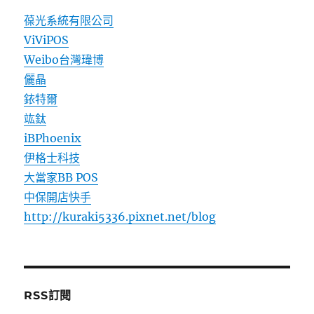
葆光系統有限公司
ViViPOS
Weibo台灣瑋博
儷晶
銥特爾
竑鈦
iBPhoenix
伊格士科技
大當家BB POS
中保開店快手
http://kuraki5336.pixnet.net/blog
RSS訂閱