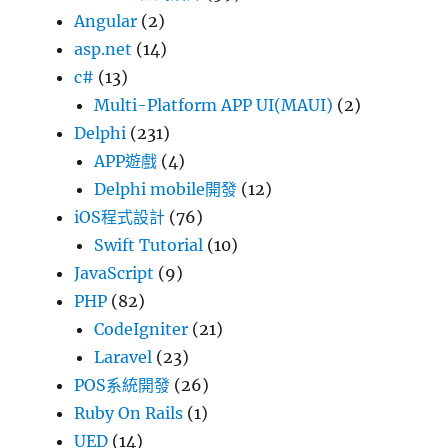
Angular
(2)
asp.net
(14)
c#
(13)
Multi-Platform APP UI(MAUI)
(2)
Delphi
(231)
APP遊戲
(4)
Delphi mobile開發
(12)
iOS程式設計
(76)
Swift Tutorial
(10)
JavaScript
(9)
PHP
(82)
CodeIgniter
(21)
Laravel
(23)
POS系統開發
(26)
Ruby On Rails
(1)
UED
(14)