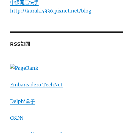
中保開店快手
http://kuraki5336.pixnet.net/blog
RSS訂閱
Embarcadero TechNet
Delphi盒子
CSDN