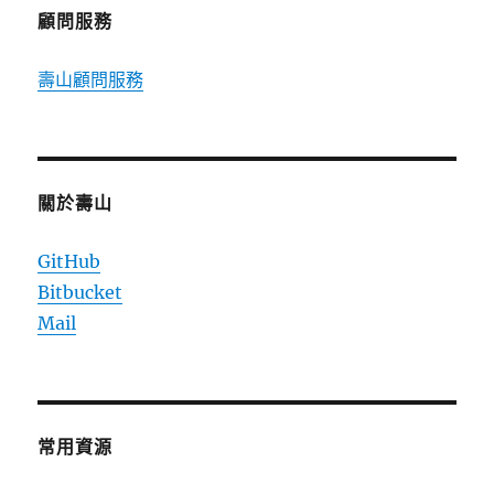
的
顧問服務
Dropbox
雲
壽山顧問服務
端
硬
碟
申
請
教
關於壽山
學〉
中
GitHub
Bitbucket
Mail
常用資源