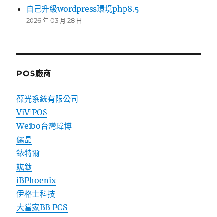
自己升級wordpress環境php8.5
2026 年 03 月 28 日
POS廠商
葆光系統有限公司
ViViPOS
Weibo台灣瑋博
儷晶
銥特爾
竑鈦
iBPhoenix
伊格士科技
大當家BB POS