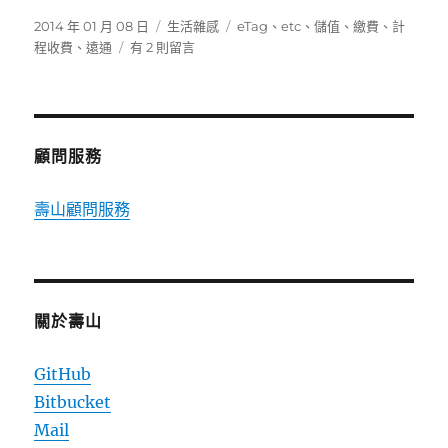
發
分
標
2014 年 01 月 08 日
生活雜感
eTag
、
etc
、
儲值
、
繳費
、
計
佈
在
類
籤
程收費
、
遠通
有 2 則留言
日
〈不
期:
裝
eTag
也
能
顧問服務
上
高
壽山顧問服務
速
公
路，
繳
費
查
關於壽山
詢
報
GitHub
你
Bitbucket
知〉
中
Mail