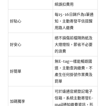
統誤扣費用
每15-16日歸戶為1筆通
好貼心
知，主動寄發平信提醒
用路人繳費
絕不損傷前檔隔熱紙及
好安心
大燈燈殼，節省不必要
的浪費
無E-tag一樣能暢遊國
道，主動查詢繳費，不
好簡單
產生任何掛號作業費及
罰單
可於遠通官網登記電子
信箱，系統主動寄發E-
加碼獨享
mail通知繳費資訊，形