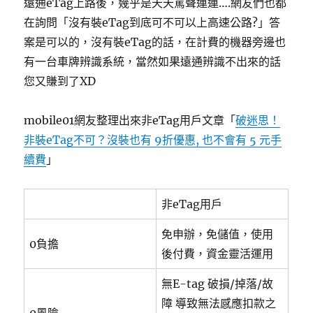
遠通eTag上路後，幾乎是天天罵聲連連….網友們也都
在詢問「沒有裝eTag到底可不可以上高速公路?」答
案是可以的，沒有裝eTag的話，在計費的機器旁邊也
有一台車牌辨識系統，當然如果遠通辨識不出來的話
您又賺到了XD
mobile01網友整理出來非eTag用戶文章「
破迷思！
非裝eTag不可？沒裝也有 9折優惠, 也不會有 5 元手
續費
」
非eTag用戶
免申辦，免儲值，使用
0負擔
後付費，資金靈活運用
無E-tag 破損/掉落/故
障 導致無法感應扣款之