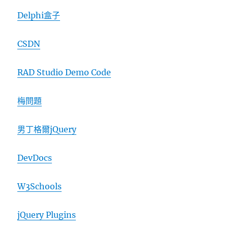
Delphi盒子
CSDN
RAD Studio Demo Code
梅問題
男丁格爾jQuery
DevDocs
W3Schools
jQuery Plugins