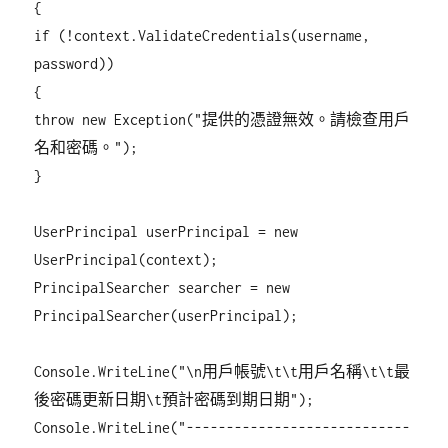
{
if (!context.ValidateCredentials(username,
password))
{
throw new Exception("提供的憑證無效。請檢查用戶
名和密碼。");
}
UserPrincipal userPrincipal = new
UserPrincipal(context);
PrincipalSearcher searcher = new
PrincipalSearcher(userPrincipal);
Console.WriteLine("\n用戶帳號\t\t用戶名稱\t\t最
後密碼更新日期\t預計密碼到期日期");
Console.WriteLine("----------------------------