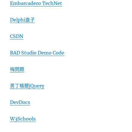
Embarcadero TechNet
Delphi盒子
CSDN
RAD Studio Demo Code
梅問題
男丁格爾jQuery
DevDocs
W3Schools