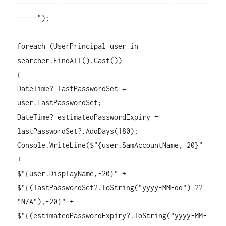
-----------------------------------------------
-----");
foreach (UserPrincipal user in
searcher.FindAll().Cast
())
{
DateTime? lastPasswordSet =
user.LastPasswordSet;
DateTime? estimatedPasswordExpiry =
lastPasswordSet?.AddDays(180);
Console.WriteLine($"{user.SamAccountName,-20}"
+
$"{user.DisplayName,-20}" +
$"{(lastPasswordSet?.ToString("yyyy-MM-dd") ??
"N/A"),-20}" +
$"{(estimatedPasswordExpiry?.ToString("yyyy-MM-