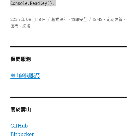
Console.ReadKey();
發
分
標
2024 年 08 月 18 日
程式設計
、
資訊安全
ISMS
、
定期更新
、
佈
類
籤
密碼
、
網域
日
期:
顧問服務
壽山顧問服務
關於壽山
GitHub
Bitbucket