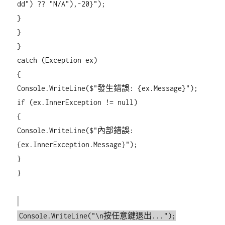
dd") ?? "N/A"),-20}");
}
}
}
catch (Exception ex)
{
Console.WriteLine($"發生錯誤: {ex.Message}");
if (ex.InnerException != null)
{
Console.WriteLine($"內部錯誤:
{ex.InnerException.Message}");
}
}
Console.WriteLine("\n按任意鍵退出...");