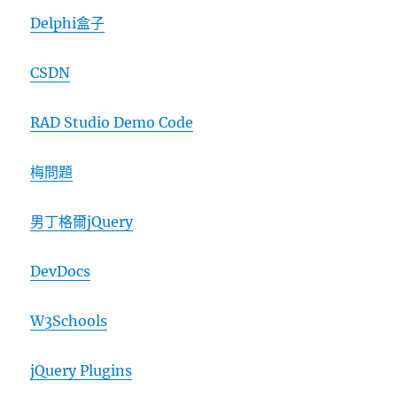
Delphi盒子
CSDN
RAD Studio Demo Code
梅問題
男丁格爾jQuery
DevDocs
W3Schools
jQuery Plugins