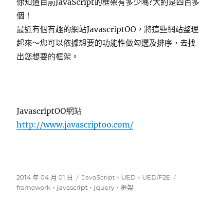
你知道目前JavaScript的框架有多少嗎?大約是四百多
個！
最近有個有趣的網站JavascriptOO，將這些網站整理
起來～您可以依據想要的功能性做勾選及排序，去找
出您想要的框架。
JavascriptOO網站
http://www.javascriptoo.com/
發
分
標
2014 年 04 月 01 日
JavaScript
、
UED
、
UED/F2E
佈
類
籤
framework
、
javascript
、
jquery
、
框架
日
期: