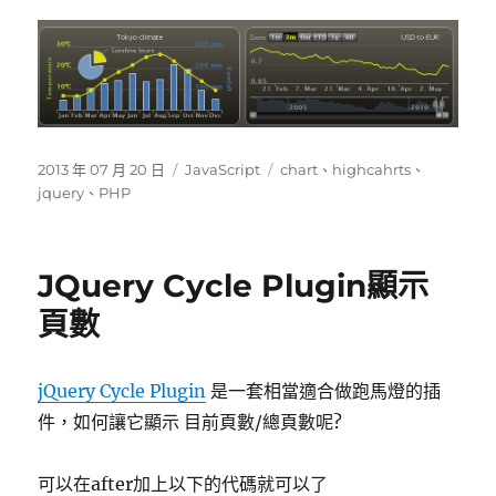
發
分
標
2013 年 07 月 20 日
JavaScript
chart
、
highcahrts
、
佈
類
籤
jquery
、
PHP
日
期:
JQuery Cycle Plugin顯示
頁數
jQuery Cycle Plugin
是一套相當適合做跑馬燈的插
件，如何讓它顯示 目前頁數/總頁數呢?
可以在after加上以下的代碼就可以了