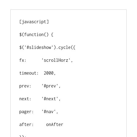
[javascript]
$(function() {
$('#slideshow').cycle({
fx:      'scrollHorz',
timeout:  2000,
prev:    '#prev',
next:    '#next',
pager:   '#nav',
after:     onAfter