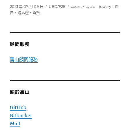
發
分
標
2013 年 07 月 09 日
UED/F2E
count
、
cycle
、
jquery
、
廣
佈
類
籤
告
、
跑馬燈
、
頁數
日
期:
顧問服務
壽山顧問服務
關於壽山
GitHub
Bitbucket
Mail