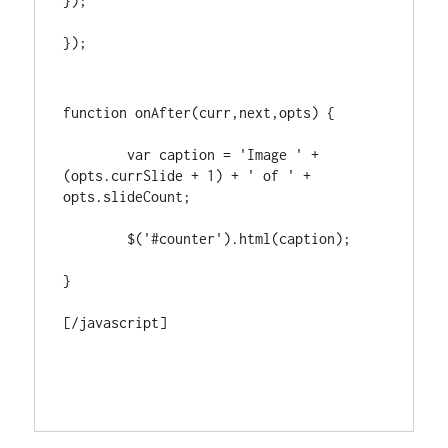
});
});
function onAfter(curr,next,opts) {
	var caption = 'Image ' + 
(opts.currSlide + 1) + ' of ' + 
opts.slideCount;
	$('#counter').html(caption);
}
[/javascript]