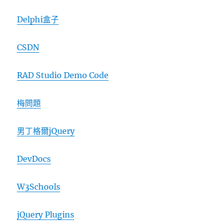
Delphi盒子
CSDN
RAD Studio Demo Code
梅問題
男丁格爾jQuery
DevDocs
W3Schools
jQuery Plugins