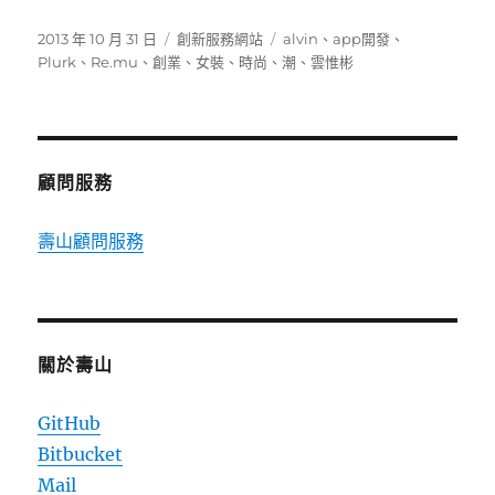
發
分
標
2013 年 10 月 31 日
創新服務網站
alvin
、
app開發
、
佈
類
籤
Plurk
、
Re.mu
、
創業
、
女裝
、
時尚
、
潮
、
雲惟彬
日
期:
顧問服務
壽山顧問服務
關於壽山
GitHub
Bitbucket
Mail