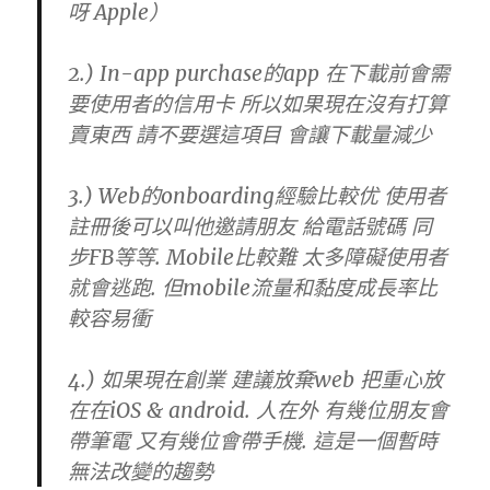
呀 Apple）
2.) In-app purchase的app 在下載前會需
要使用者的信用卡 所以如果現在沒有打算
賣東西 請不要選這項目 會讓下載量減少
3.) Web的onboarding經驗比較优 使用者
註冊後可以叫他邀請朋友 給電話號碼 同
步FB等等. Mobile比較難 太多障礙使用者
就會逃跑. 但mobile流量和黏度成長率比
較容易衝
4.) 如果現在創業 建議放棄web 把重心放
在在iOS & android. 人在外 有幾位朋友會
帶筆電 又有幾位會帶手機. 這是一個暫時
無法改變的趨勢