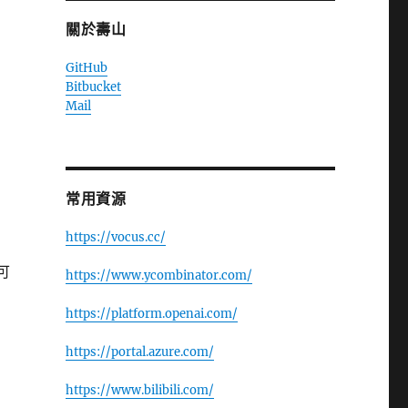
關於壽山
GitHub
Bitbucket
Mail
常用資源
https://vocus.cc/
可
https://www.ycombinator.com/
https://platform.openai.com/
https://portal.azure.com/
https://www.bilibili.com/