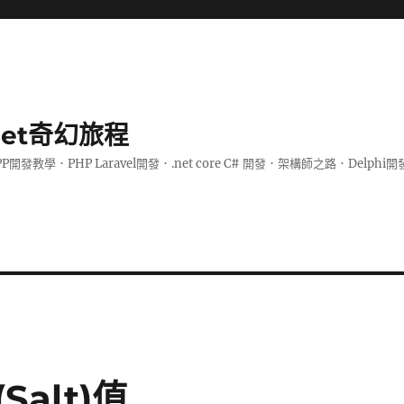
.net奇幻旅程
PP開發教學．PHP Laravel開發．.net core C# 開發．架構師之路．De
alt)值