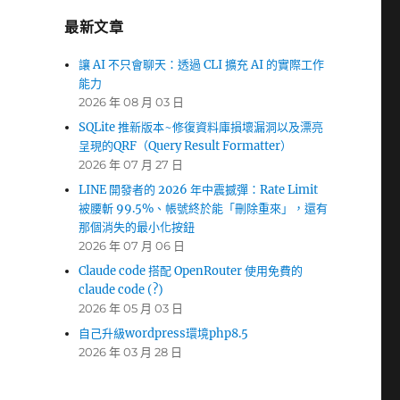
最新文章
讓 AI 不只會聊天：透過 CLI 擴充 AI 的實際工作
能力
2026 年 08 月 03 日
SQLite 推新版本~修復資料庫損壞漏洞以及漂亮
呈現的QRF（Query Result Formatter）
2026 年 07 月 27 日
LINE 開發者的 2026 年中震撼彈：Rate Limit
被腰斬 99.5%、帳號終於能「刪除重來」，還有
那個消失的最小化按鈕
2026 年 07 月 06 日
Claude code 搭配 OpenRouter 使用免費的
claude code (?)
2026 年 05 月 03 日
自己升級wordpress環境php8.5
2026 年 03 月 28 日