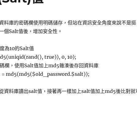
資料庫的密碼欄使用明碼儲存，但站在資訊安全角度來說不是挺
個Salt值後，增加安全性。
度為10的Salt值
d5(uniqid(rand(), true)), 0, 10);
密碼欄，使用Salt值加上md5雜湊後存回資料庫
= md5(md5($old_password.$salt));
資料庫讀出salt值，接著再一樣加上salt值加上md5後比對就