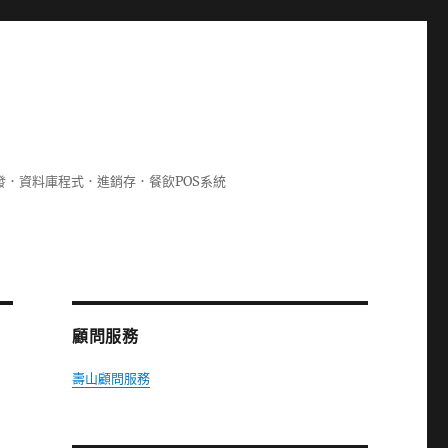
lphi開發．資料庫程式．進銷存．餐飲POS系統
顧問服務
壽山顧問服務