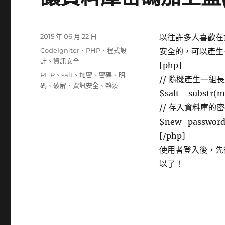
發
2015 年 06 月 22 日
以往許多人喜歡在
佈
分
CodeIgniter
、
PHP
、
程式設
安全的，可以產生一
日
類
計
、
資訊安全
[php]
期:
標
PHP
、
salt
、
加密
、
密碼
、
明
// 隨機產生一組長
籤
碼
、
破解
、
資訊安全
、
雜湊
$salt = substr(m
// 存入資料庫的
$new_password 
[/php]
使用者登入後，先從
以了！