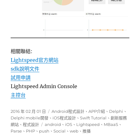
相關聯結:
Lightspeed官方網站
sdk說明文件
試用申請
Lightspeed Admin Console
主控台
發
分
2016 年 02 月 01 日
Android程式設計
、
APP介紹
、
Delphi
、
佈
類
Delphi mobile開發
、
iOS程式設計
、
Swift Tutorial
、
創新服務
日
標
網站
、
程式設計
android
、
iOS
、
Lightspeed
、
MBaaS
、
期:
籤
Parse
、
PHP
、
push
、
Social
、
web
、
推播