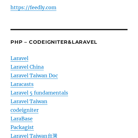
https://feedly.com
PHP – CODEIGNITER&LARAVEL
Laravel
Laravel China
Laravel Taiwan Doc
Laracasts
Laravel 5 fundamentals
Laravel Taiwan
codeigniter
LaraBase
Packagist
Laravel Taiwan台灣