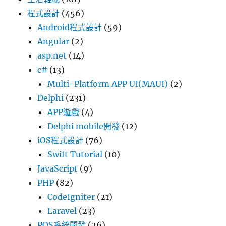
程式設計
(456)
Android程式設計
(59)
Angular
(2)
asp.net
(14)
c#
(13)
Multi-Platform APP UI(MAUI)
(2)
Delphi
(231)
APP遊戲
(4)
Delphi mobile開發
(12)
iOS程式設計
(76)
Swift Tutorial
(10)
JavaScript
(9)
PHP
(82)
CodeIgniter
(21)
Laravel
(23)
POS系統開發
(26)