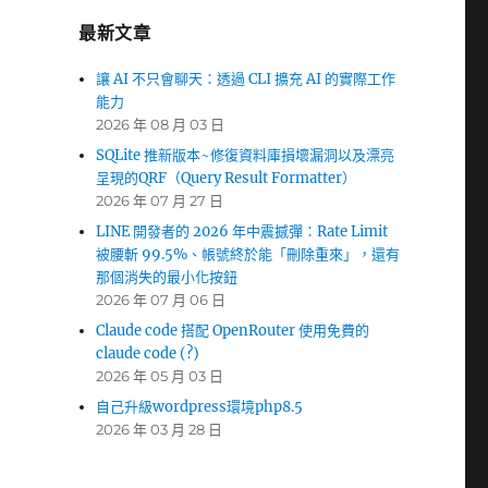
最新文章
讓 AI 不只會聊天：透過 CLI 擴充 AI 的實際工作
能力
2026 年 08 月 03 日
SQLite 推新版本~修復資料庫損壞漏洞以及漂亮
呈現的QRF（Query Result Formatter）
2026 年 07 月 27 日
LINE 開發者的 2026 年中震撼彈：Rate Limit
被腰斬 99.5%、帳號終於能「刪除重來」，還有
那個消失的最小化按鈕
2026 年 07 月 06 日
Claude code 搭配 OpenRouter 使用免費的
claude code (?)
2026 年 05 月 03 日
自己升級wordpress環境php8.5
2026 年 03 月 28 日