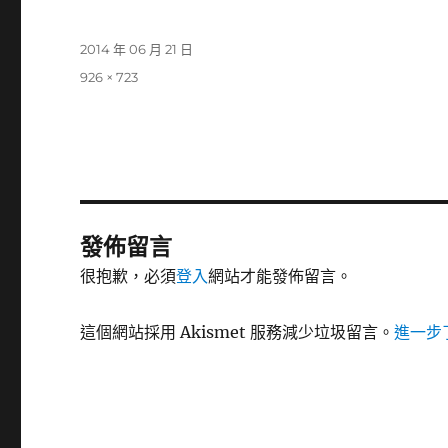
發
2014 年 06 月 21 日
佈
完
926 × 723
日
整
期:
尺
寸
發佈留言
很抱歉，必須
登入
網站才能發佈留言。
這個網站採用 Akismet 服務減少垃圾留言。
進一步了