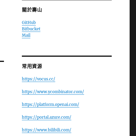
關於壽山
GitHub
Bitbucket
Mail
常用資源
https://vocus.cc/
https://www.ycombinator.com/
https://platform.openai.com/
https://portal.azure.com/
https://www.bilibili.com/