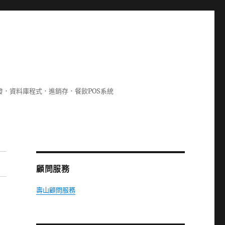
lphi開發．資料庫程式．進銷存．餐飲POS系統
顧問服務
壽山顧問服務