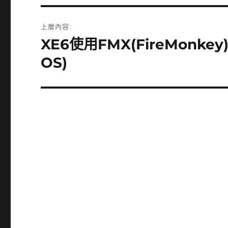
文
上層內容:
章
XE6使用FMX(FireMonke
導
OS)
覽