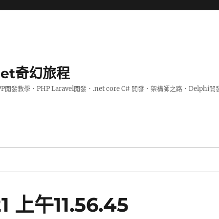
.net奇幻旅程
PP開發教學．PHP Laravel開發．.net core C# 開發．架構師之路．De
 上午11.56.45