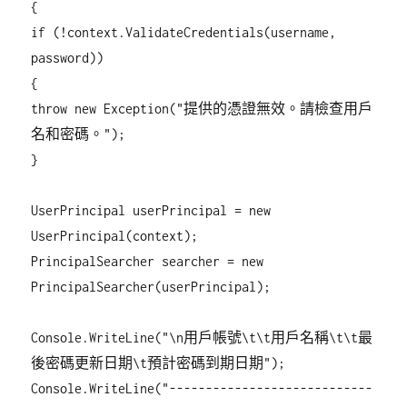
{
if (!context.ValidateCredentials(username,
password))
{
throw new Exception("提供的憑證無效。請檢查用戶
名和密碼。");
}
UserPrincipal userPrincipal = new
UserPrincipal(context);
PrincipalSearcher searcher = new
PrincipalSearcher(userPrincipal);
Console.WriteLine("\n用戶帳號\t\t用戶名稱\t\t最
後密碼更新日期\t預計密碼到期日期");
Console.WriteLine("----------------------------