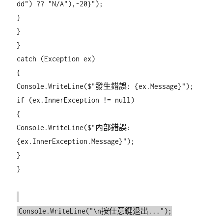
dd") ?? "N/A"),-20}");
}
}
}
catch (Exception ex)
{
Console.WriteLine($"發生錯誤: {ex.Message}");
if (ex.InnerException != null)
{
Console.WriteLine($"內部錯誤:
{ex.InnerException.Message}");
}
}
Console.WriteLine("\n按任意鍵退出...");