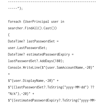
-----------------------------------------------
-----");
foreach (UserPrincipal user in
searcher.FindAll().Cast
())
{
DateTime? lastPasswordSet =
user.LastPasswordSet;
DateTime? estimatedPasswordExpiry =
lastPasswordSet?.AddDays(180);
Console.WriteLine($"{user.SamAccountName,-20}"
+
$"{user.DisplayName,-20}" +
$"{(lastPasswordSet?.ToString("yyyy-MM-dd") ??
"N/A"),-20}" +
$"{(estimatedPasswordExpiry?.ToString("yyyy-MM-