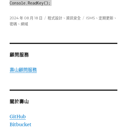
Console.ReadKey();
發
分
標
2024 年 08 月 18 日
程式設計
、
資訊安全
ISMS
、
定期更新
、
佈
類
籤
密碼
、
網域
日
期:
顧問服務
壽山顧問服務
關於壽山
GitHub
Bitbucket