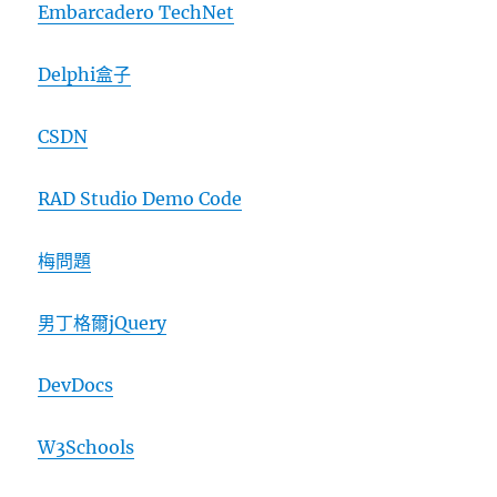
Embarcadero TechNet
Delphi盒子
CSDN
RAD Studio Demo Code
梅問題
男丁格爾jQuery
DevDocs
W3Schools