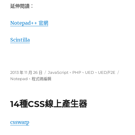
延伸閱讀：
Notepad++ 官網
Scintilla
發
分
標
2013 年 11 月 26 日
JavaScript
、
PHP
、
UED
、
UED/F2E
佈
類
籤
Notepad
、
程式碼編輯
日
期:
14種CSS線上產生器
csswarp