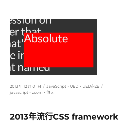
發
分
標
2013 年 12 月 01 日
JavaScript
、
UED
、
UED/F2E
佈
類
籤
javascript
、
zoom
、
放大
日
期:
2013年流行CSS framework