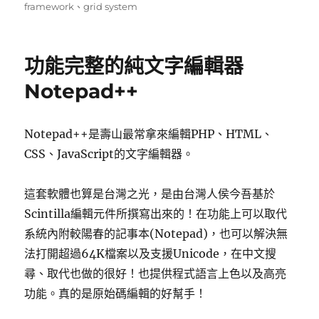
佈
類
籤
framework
、
grid system
日
期:
功能完整的純文字編輯器
Notepad++
Notepad++是壽山最常拿來編輯PHP、HTML、
CSS、JavaScript的文字編輯器。
這套軟體也算是台灣之光，是由台灣人侯今吾基於
Scintilla編輯元件所撰寫出來的！在功能上可以取代
系統內附較陽春的記事本(Notepad)，也可以解決無
法打開超過64K檔案以及支援Unicode，在中文搜
尋、取代也做的很好！也提供程式語言上色以及高亮
功能。真的是原始碼編輯的好幫手！