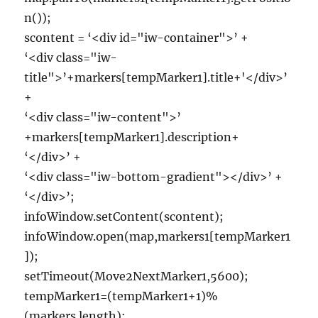
n());
scontent = ‘<div id="iw-container">’ +
‘<div class="iw-
title">’+markers[tempMarker1].title+'</div>’
+
‘<div class="iw-content">’
+markers[tempMarker1].description+
‘</div>’ +
‘<div class="iw-bottom-gradient"></div>’ +
‘</div>’;
infoWindow.setContent(scontent);
infoWindow.open(map,markers1[tempMarker1
]);
setTimeout(Move2NextMarker1,5600);
tempMarker1=(tempMarker1+1)%
(markers.length);