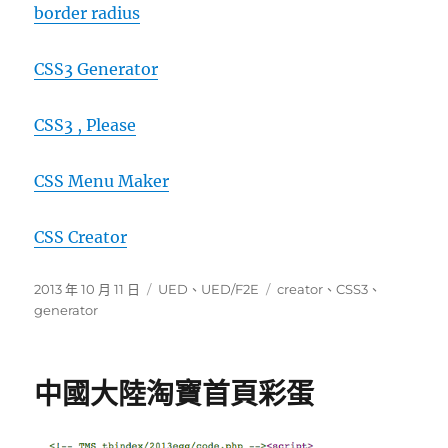
border radius
CSS3 Generator
CSS3 , Please
CSS Menu Maker
CSS Creator
發
分
標
2013 年 10 月 11 日
UED
、
UED/F2E
creator
、
CSS3
、
佈
類
籤
generator
日
期:
中國大陸淘寶首頁彩蛋