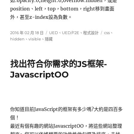
如:opacity:0;height:0;overflow:hidden，或是
position、left，top，bottom，right移到畫面
外，甚至z-index設為負數。
發
分
標
2016 年 02 月 18 日
UED
、
UED/F2E
、
程式設計
css
、
佈
類
籤
hidden
、
visible
、
隱藏
日
期:
找出符合你需求的JS框架-
JavascriptOO
你知道目前JavaScript的框架有多少嗎?大約是四百多
個！
最近有個有趣的網站JavascriptOO，將這些網站整理