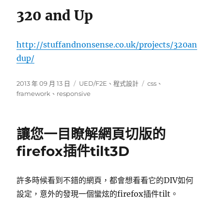
320 and Up
http://stuffandnonsense.co.uk/projects/320an
dup/
發
分
標
2013 年 09 月 13 日
UED/F2E
、
程式設計
css
、
佈
類
籤
framework
、
responsive
日
期:
讓您一目瞭解網頁切版的
firefox插件tilt3D
許多時候看到不錯的網頁，都會想看看它的DIV如何
設定，意外的發現一個蠻炫的firefox插件tilt。