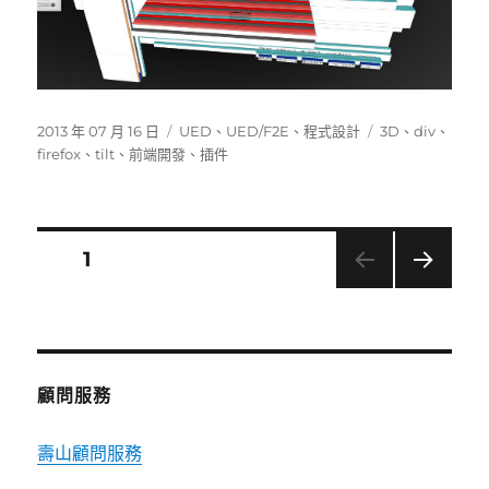
發
分
標
2013 年 07 月 16 日
UED
、
UED/F2E
、
程式設計
3D
、
div
、
佈
類
籤
firefox
、
tilt
、
前端開發
、
插件
日
期:
文
頁次
1
下一
章
頁
分
顧問服務
頁
壽山顧問服務