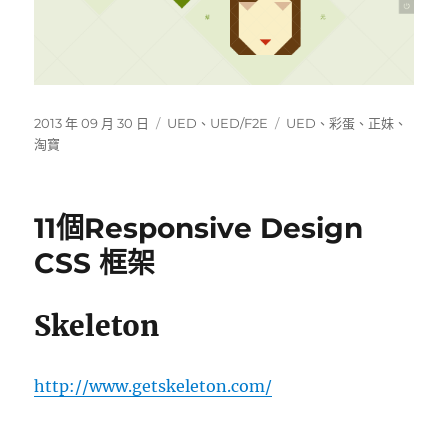
發
分
標
2013 年 09 月 30 日
UED
、
UED/F2E
UED
、
彩蛋
、
正妹
、
佈
類
籤
淘寶
日
期:
11個Responsive Design
CSS 框架
Skeleton
http://www.getskeleton.com/