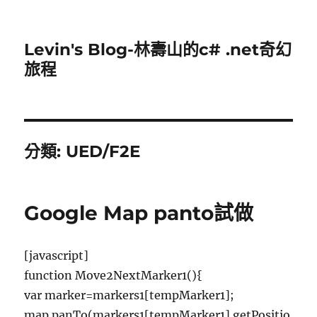
Levin's Blog-林壽山的c# .net奇幻
旅程
分類:
UED/F2E
Google Map panto試做
[javascript]
function Move2NextMarker1(){
var marker=markers1[tempMarker1];
map.panTo(markers1[tempMarker1].getPositio