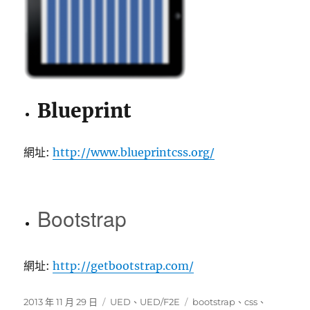
Blueprint
網址:
http://www.blueprintcss.org/
Bootstrap
網址:
http://getbootstrap.com/
發
分
標
2013 年 11 月 29 日
UED
、
UED/F2E
bootstrap
、
css
、