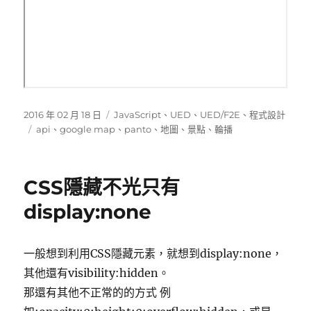
發
分
2016 年 02 月 18 日
JavaScript
、
UED
、
UED/F2E
、
程式設計
佈
標
類
api
、
google map
、
panto
、
地圖
、
景點
、
輪播
日
籤
期:
CSS隱藏不光只有
display:none
一般想到利用CSS隱藏元素，就想到display:none，
其他還有visibility:hidden。
那還有其他不正常的的方式 例