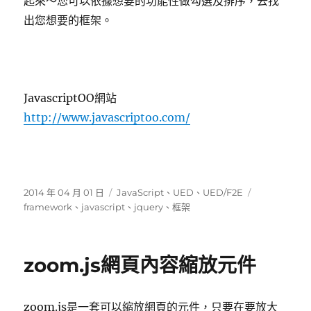
起來～您可以依據想要的功能性做勾選及排序，去找
出您想要的框架。
JavascriptOO網站
http://www.javascriptoo.com/
發
分
標
2014 年 04 月 01 日
JavaScript
、
UED
、
UED/F2E
佈
類
籤
framework
、
javascript
、
jquery
、
框架
日
期:
zoom.js網頁內容縮放元件
zoom.js是一套可以縮放網頁的元件，只要在要放大