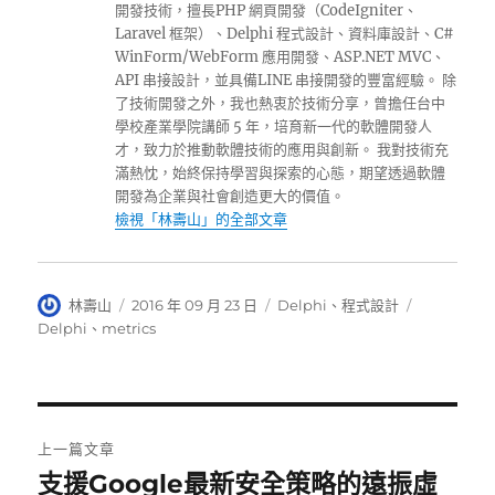
開發技術，擅長PHP 網頁開發（CodeIgniter、
Laravel 框架）、Delphi 程式設計、資料庫設計、C#
WinForm/WebForm 應用開發、ASP.NET MVC、
API 串接設計，並具備LINE 串接開發的豐富經驗。 除
了技術開發之外，我也熱衷於技術分享，曾擔任台中
學校產業學院講師 5 年，培育新一代的軟體開發人
才，致力於推動軟體技術的應用與創新。 我對技術充
滿熱忱，始終保持學習與探索的心態，期望透過軟體
開發為企業與社會創造更大的價值。
檢視「林壽山」的全部文章
作
發
分
標
林壽山
2016 年 09 月 23 日
Delphi
、
程式設計
者
佈
類
籤
Delphi
、
metrics
日
期:
文
上一篇文章
章
支援Google最新安全策略的遠振虛
上