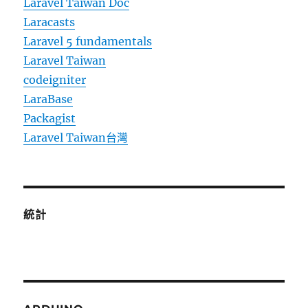
Laravel Taiwan Doc
Laracasts
Laravel 5 fundamentals
Laravel Taiwan
codeigniter
LaraBase
Packagist
Laravel Taiwan台灣
統計