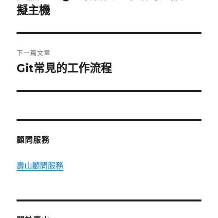
一
擬主機
導
篇
覽
文
章:
下一篇文章
Git常見的工作流程
下
一
篇
文
章:
顧問服務
壽山顧問服務