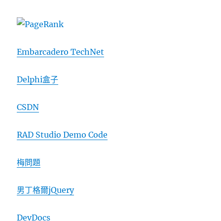
Embarcadero TechNet
Delphi盒子
CSDN
RAD Studio Demo Code
梅問題
男丁格爾jQuery
DevDocs