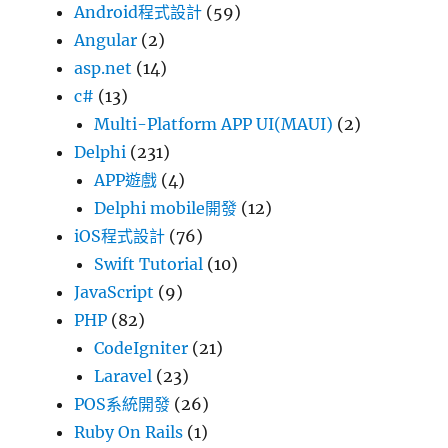
Android程式設計
(59)
Angular
(2)
asp.net
(14)
c#
(13)
Multi-Platform APP UI(MAUI)
(2)
Delphi
(231)
APP遊戲
(4)
Delphi mobile開發
(12)
iOS程式設計
(76)
Swift Tutorial
(10)
JavaScript
(9)
PHP
(82)
CodeIgniter
(21)
Laravel
(23)
POS系統開發
(26)
Ruby On Rails
(1)