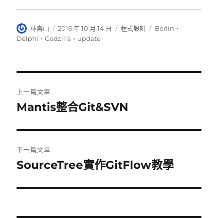
作
發
分
標
林壽山
2016 年 10 月 14 日
程式設計
Berlin
、
者
佈
類
籤
Delphi
、
Godzilla
、
update
日
期:
文
上一篇文章
章
Mantis整合Git&SVN
上
一
導
篇
覽
文
下一篇文章
章:
SourceTree實作GitFlow教學
下
一
篇
文