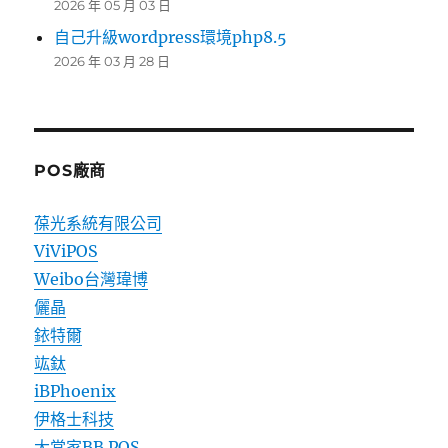
2026 年 05 月 03 日
自己升級wordpress環境php8.5
2026 年 03 月 28 日
POS廠商
葆光系統有限公司
ViViPOS
Weibo台灣瑋博
儷晶
銥特爾
竑鈦
iBPhoenix
伊格士科技
大當家BB POS