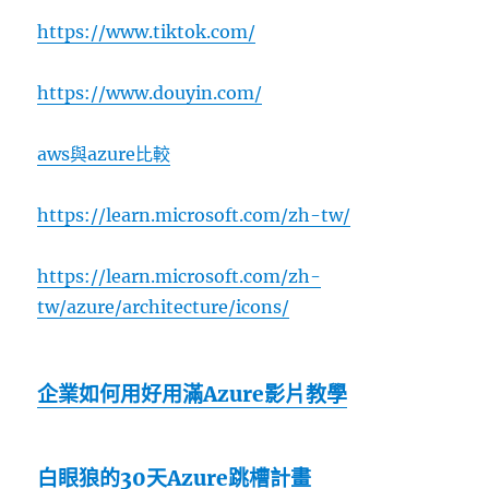
https://www.tiktok.com/
https://www.douyin.com/
aws與azure比較
https://learn.microsoft.com/zh-tw/
https://learn.microsoft.com/zh-
tw/azure/architecture/icons/
企業如何用好用滿Azure影片教學
白眼狼的30天Azure跳槽計畫