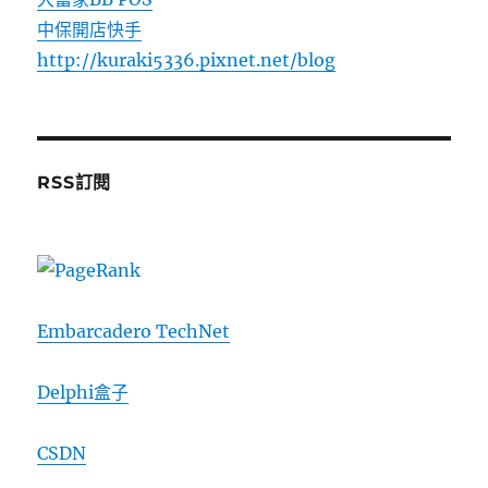
中保開店快手
http://kuraki5336.pixnet.net/blog
RSS訂閱
Embarcadero TechNet
Delphi盒子
CSDN