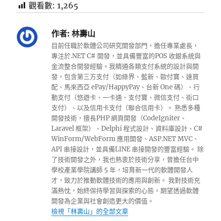
觀看數:
1,265
作者:
林壽山
目前任職於軟體公司研究開發部門，擔任專業處長，
專注於.NET C# 開發，並具備豐富的POS 收銀系統與
金流整合開發經驗。我精通各類支付系統的設計與開
發，包含第三方支付（如綠界、藍新、歐付寶、速買
配、馬來西亞 ePay/HappyPay、台新 One 碼）、行
動支付（悠遊卡、一卡通、支付寶、微信支付、街口
支付）、以及信用卡支付（聯合信用卡）。 熟悉多種
開發技術，擅長PHP 網頁開發（CodeIgniter、
Laravel 框架）、Delphi 程式設計、資料庫設計、C#
WinForm/WebForm 應用開發、ASP.NET MVC、
API 串接設計，並具備LINE 串接開發的豐富經驗。 除
了技術開發之外，我也熱衷於技術分享，曾擔任台中
學校產業學院講師 5 年，培育新一代的軟體開發人
才，致力於推動軟體技術的應用與創新。 我對技術充
滿熱忱，始終保持學習與探索的心態，期望透過軟體
開發為企業與社會創造更大的價值。
檢視「林壽山」的全部文章