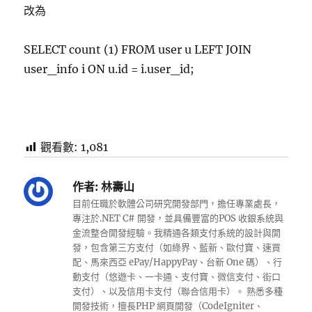
改為
SELECT count (1) FROM user u LEFT JOIN
user_info i ON u.id = i.user_id;
觀看數:
1,081
作者:
林壽山
目前任職於軟體公司研究開發部門，擔任專業處長，
專注於.NET C# 開發，並具備豐富的POS 收銀系統與
金流整合開發經驗。我精通各類支付系統的設計與開
發，包含第三方支付（如綠界、藍新、歐付寶、速買
配、馬來西亞 ePay/HappyPay、台新 One 碼）、行
動支付（悠遊卡、一卡通、支付寶、微信支付、街口
支付）、以及信用卡支付（聯合信用卡）。 熟悉多種
開發技術，擅長PHP 網頁開發（CodeIgniter、