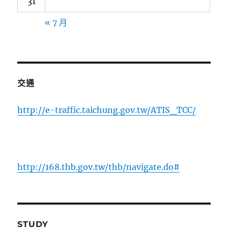
31
« 7 月
交通
http://e-traffic.taichung.gov.tw/ATIS_TCC/
http://168.thb.gov.tw/thb/navigate.do#
STUDY