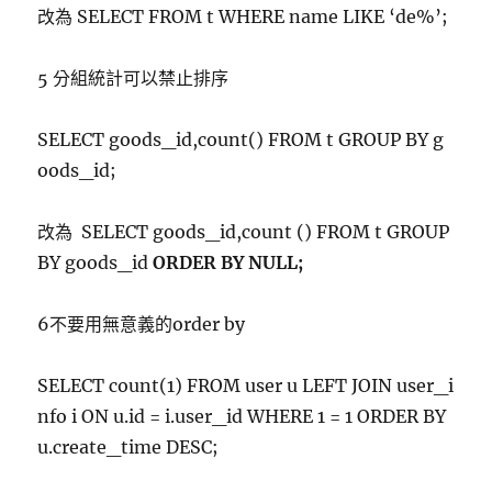
改為 SELECT FROM t WHERE name LIKE ‘de%’;
5 分組統計可以禁止排序
SELECT goods_id,count() FROM t GROUP BY g
oods_id;
改為 SELECT goods_id,count () FROM t GROUP
BY goods_id
ORDER BY NULL;
6不要用無意義的order by
SELECT count(1) FROM user u LEFT JOIN user_i
nfo i ON u.id = i.user_id WHERE 1 = 1 ORDER BY
u.create_time DESC;