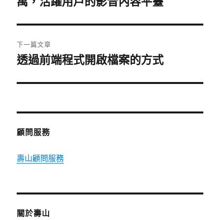
萬，活躍用戶的影音內容平臺
導
篇
覽
文
章:
下一篇文章
透過前端程式開啟檔案的方式
下
一
篇
文
章:
顧問服務
壽山顧問服務
關於壽山