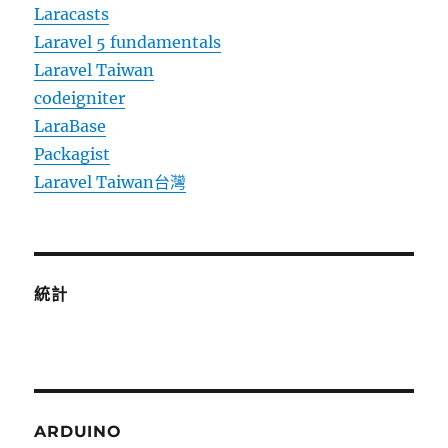
Laracasts
Laravel 5 fundamentals
Laravel Taiwan
codeigniter
LaraBase
Packagist
Laravel Taiwan台灣
統計
ARDUINO