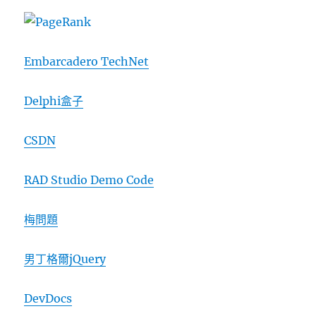
Embarcadero TechNet
Delphi盒子
CSDN
RAD Studio Demo Code
梅問題
男丁格爾jQuery
DevDocs