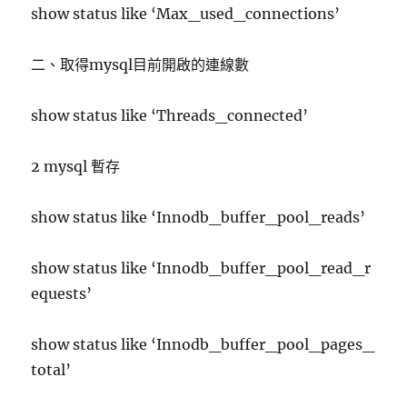
show status like ‘Max_used_connections’
二、取得mysql目前開啟的連線數
show status like ‘Threads_connected’
2 mysql 暫存
show status like ‘Innodb_buffer_pool_reads’
show status like ‘Innodb_buffer_pool_read_r
equests’
show status like ‘Innodb_buffer_pool_pages_
total’