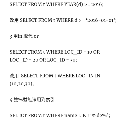
SELECT FROM t WHERE YEAR(d) >= 2016;
改用 SELECT FROM t WHERE d >= ‘2016-01-01’;
3 用in 取代 or
SELECT FROM t WHERE LOC_ID = 10 OR
LOC_ID = 20 OR LOC_ID = 30;
改用 SELECT FROM t WHERE LOC_IN IN
(10,20,30);
4 雙%號無法用到索引
SELECT FROM t WHERE name LIKE ‘%de%’;