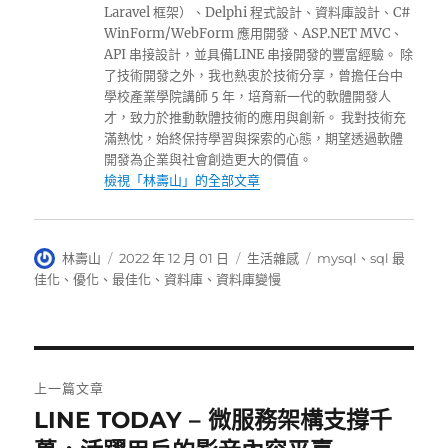
Laravel 框架）、Delphi 程式設計、資料庫設計、C#
WinForm/WebForm 應用開發、ASP.NET MVC、
API 串接設計，並具備LINE 串接開發的豐富經驗。 除
了技術開發之外，我也熱衷於技術分享，曾擔任台中
學校產業學院講師 5 年，培育新一代的軟體開發人
才，致力於推動軟體技術的應用與創新。 我對技術充
滿熱忱，始終保持學習與探索的心態，期望透過軟體
開發為企業與社會創造更大的價值。
檢視「林壽山」的全部文章
作
發
分
標
林壽山
2022 年 12 月 01 日
生活雜感
mysql
、
sql 最
者
佈
類
籤
佳化
、
優化
、
最佳化
、
資料庫
、
資料庫變慢
日
期:
文
上一篇文章
章
LINE TODAY – 微服務架構支撐千
上
一