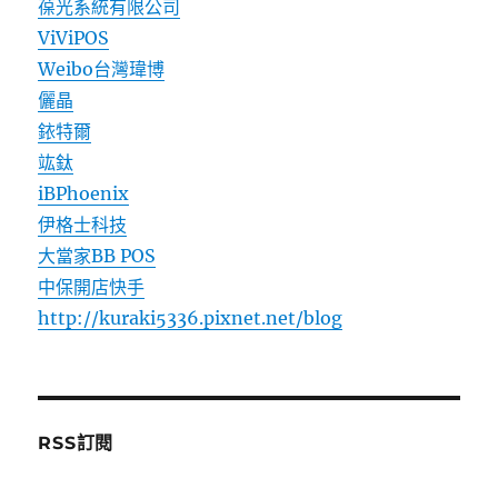
葆光系統有限公司
ViViPOS
Weibo台灣瑋博
儷晶
銥特爾
竑鈦
iBPhoenix
伊格士科技
大當家BB POS
中保開店快手
http://kuraki5336.pixnet.net/blog
RSS訂閱