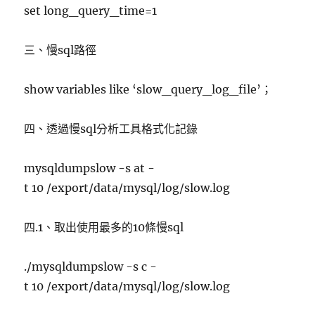
set long_query_time=1
三、慢sql路徑
show variables like ‘slow_query_log_file’；
四、透過慢sql分析工具格式化記錄
mysqldumpslow -s at -
t 10 /export/data/mysql/log/slow.log
四.1、取出使用最多的10條慢sql
./mysqldumpslow -s c -
t 10 /export/data/mysql/log/slow.log