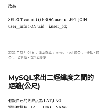
改為
SELECT count (1) FROM user u LEFT JOIN
user_info i ON u.id = i.user_id;
發
分
標
2022 年 12 月 01 日
生活雜感
mysql
、
sql 最佳化
、
優化
、
最
佈
類
籤
佳化
、
資料庫
、
資料庫變慢
日
期:
MySQL求出二經緯度之間的
距離(公尺)
假設自己的經緯度為 LAT,LNG
資料庫欄位_LAT,_LNG,_NAME,