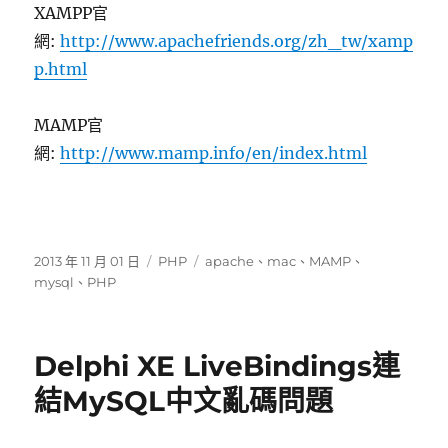
XAMPP官
網:
http://www.apachefriends.org/zh_tw/xamp
p.html
MAMP官
網:
http://www.mamp.info/en/index.html
發
分
標
2013 年 11 月 01 日
PHP
apache
、
mac
、
MAMP
、
佈
類
籤
mysql
、
PHP
日
期:
Delphi XE LiveBindings連
結MySQL中文亂碼問題