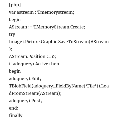
[php]
var astream : Tmemorystream;
begin
AStream := TMemoryStream.Create;
try
Image1.Picture.Graphic.SaveToStream(AStream
);
AStream.Position := 0;
if adoquery1.Active then
begin
adoquery1.Edit;
TBlobField(adoquery1.FieldByName(‘File’)).Loa
dFromStream(AStream);
adoquery1.Post;
end;
finally