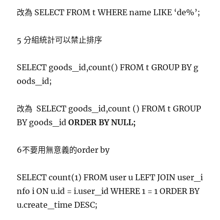
改為 SELECT FROM t WHERE name LIKE ‘de%’;
5 分組統計可以禁止排序
SELECT goods_id,count() FROM t GROUP BY g
oods_id;
改為 SELECT goods_id,count () FROM t GROUP
BY goods_id
ORDER BY NULL;
6不要用無意義的order by
SELECT count(1) FROM user u LEFT JOIN user_i
nfo i ON u.id = i.user_id WHERE 1 = 1 ORDER BY
u.create_time DESC;