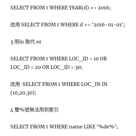
SELECT FROM t WHERE YEAR(d) >= 2016;
改用 SELECT FROM t WHERE d >= ‘2016-01-01’;
3 用in 取代 or
SELECT FROM t WHERE LOC_ID = 10 OR
LOC_ID = 20 OR LOC_ID = 30;
改用 SELECT FROM t WHERE LOC_IN IN
(10,20,30);
4 雙%號無法用到索引
SELECT FROM t WHERE name LIKE ‘%de%’;