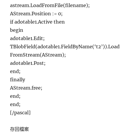
astream.LoadFromFile(filename);
AStream.Position := 0;
if adotable1.Active then
begin
adotable1.Edit;
TBlobField(adotable1.FieldByName(‘t2’)).Load
FromStream(AStream);
adotable1.Post;
end;
finally
AStream.free;
end;
end;
[/pascal]
存回檔案