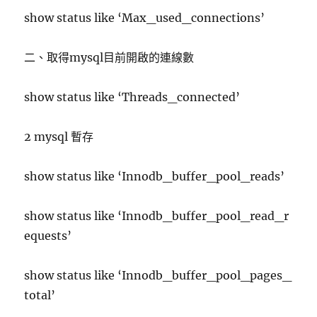
show status like ‘Max_used_connections’
二、取得mysql目前開啟的連線數
show status like ‘Threads_connected’
2 mysql 暫存
show status like ‘Innodb_buffer_pool_reads’
show status like ‘Innodb_buffer_pool_read_r
equests’
show status like ‘Innodb_buffer_pool_pages_
total’