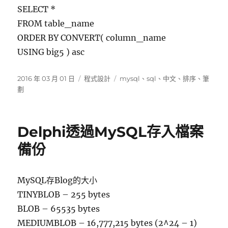
SELECT *
FROM table_name
ORDER BY CONVERT( column_name
USING big5 ) asc
發
分
標
2016 年 03 月 01 日
程式設計
mysql
、
sql
、
中文
、
排序
、
筆
佈
類
籤
劃
日
期:
Delphi透過MySQL存入檔案
備份
MySQL存Blog的大小
TINYBLOB – 255 bytes
BLOB – 65535 bytes
MEDIUMBLOB – 16,777,215 bytes (2^24 – 1)