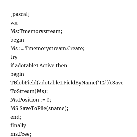
[pascal]
var
Ms:Tmemorystream;
begin
Ms := Tmemorystream.Create;
try
if adotable1.Active then
begin
TBlobField(adotable1.FieldByName(‘t2’)).Save
ToStream(Ms);
Ms.Position := 0;
MS.SaveToFile(sname);
end;
finally
ms.Free;