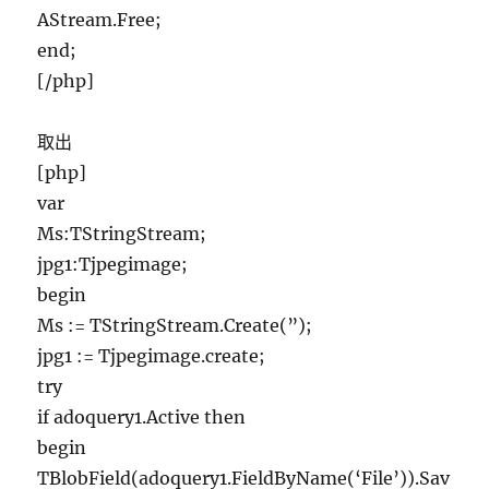
AStream.Free;
end;
[/php]
取出
[php]
var
Ms:TStringStream;
jpg1:Tjpegimage;
begin
Ms := TStringStream.Create(”);
jpg1 := Tjpegimage.create;
try
if adoquery1.Active then
begin
TBlobField(adoquery1.FieldByName(‘File’)).Sav