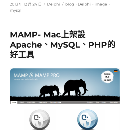
發
分
標
2013 年 12 月 24 日
Delphi
blog
、
Delphi
、
image
、
佈
類
籤
mysql
日
期:
MAMP- Mac上架設
Apache、MySQL、PHP的
好工具