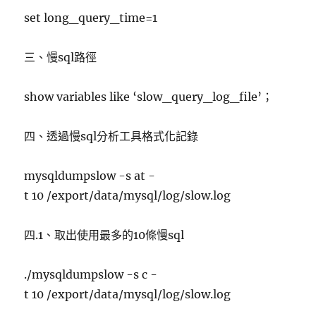
set long_query_time=1
三、慢sql路徑
show variables like ‘slow_query_log_file’；
四、透過慢sql分析工具格式化記錄
mysqldumpslow -s at -
t 10 /export/data/mysql/log/slow.log
四.1、取出使用最多的10條慢sql
./mysqldumpslow -s c -
t 10 /export/data/mysql/log/slow.log