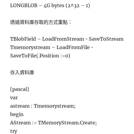
LONGBLOB – 4G bytes (2^32 – 1)
透過資料庫存取的方式重點：
TBlobField – LoadFromStream、SaveToStream
Tmemorystream – LoadFromFile、
SaveToFile(.Position :=0)
存入資料庫
[pascal]
var
astream : Tmemorystream;
begin
AStream := TMemoryStream.Create;
try