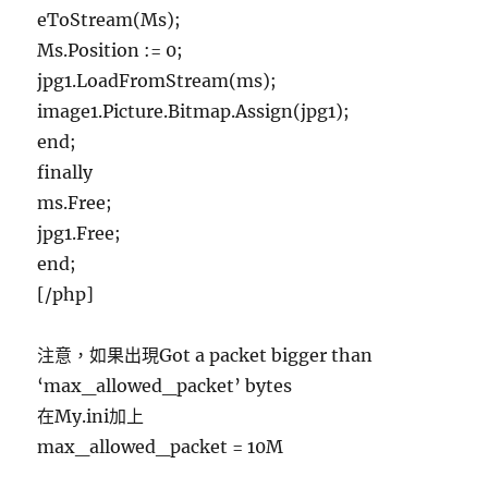
eToStream(Ms);
Ms.Position := 0;
jpg1.LoadFromStream(ms);
image1.Picture.Bitmap.Assign(jpg1);
end;
finally
ms.Free;
jpg1.Free;
end;
[/php]
注意，如果出現Got a packet bigger than
‘max_allowed_packet’ bytes
在My.ini加上
max_allowed_packet = 10M