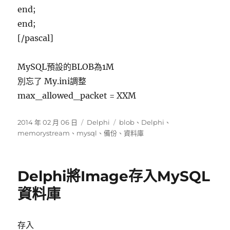
end;
end;
[/pascal]
MySQL預設的BLOB為1M
別忘了 My.ini調整
max_allowed_packet = XXM
發
分
標
2014 年 02 月 06 日
Delphi
blob
、
Delphi
、
佈
類
籤
memorystream
、
mysql
、
備份
、
資料庫
日
期:
Delphi將Image存入MySQL
資料庫
存入