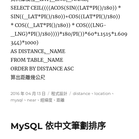
SELECT CEIL((((ACOS(SIN((LAT*PI()/180)) *
SIN((_LAT*PI()/180))+COS((LAT*PI()/180))
* COS((_LAT*PI()/180)) * COS(((LNG-
_LNG)*PI()/180))))*180/PI())*60*1.1515*1.609
344)*1000)
AS DISTANCE,_NAME
FROM TABLE_NAME
ORDER BY DISTANCE ASC
算出距離幾公尺
發
分
標
2016 年 04 月 13 日
程式設計
distance
、
location
、
佈
類
籤
mysql
、
near
、
經緯度
、
距離
日
期:
MySQL 依中文筆劃排序