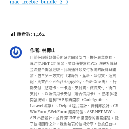
mac-freebie-bundle-2-0
觀看數:
1,162
作者:
林壽山
目前任職於軟體公司研究開發部門，擔任專業處長，
專注於.NET C# 開發，並具備豐富的POS 收銀系統與
金流整合開發經驗。我精通各類支付系統的設計與開
發，包含第三方支付（如綠界、藍新、歐付寶、速買
配、馬來西亞 ePay/HappyPay、台新 One 碼）、行
動支付（悠遊卡、一卡通、支付寶、微信支付、街口
支付）、以及信用卡支付（聯合信用卡）。 熟悉多種
開發技術，擅長PHP 網頁開發（CodeIgniter、
Laravel 框架）、Delphi 程式設計、資料庫設計、C#
WinForm/WebForm 應用開發、ASP.NET MVC、
API 串接設計，並具備LINE 串接開發的豐富經驗。 除
了技術開發之外，我也熱衷於技術分享，曾擔任台中