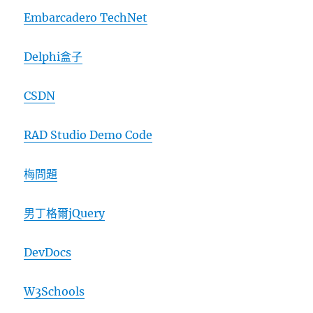
Embarcadero TechNet
Delphi盒子
CSDN
RAD Studio Demo Code
梅問題
男丁格爾jQuery
DevDocs
W3Schools