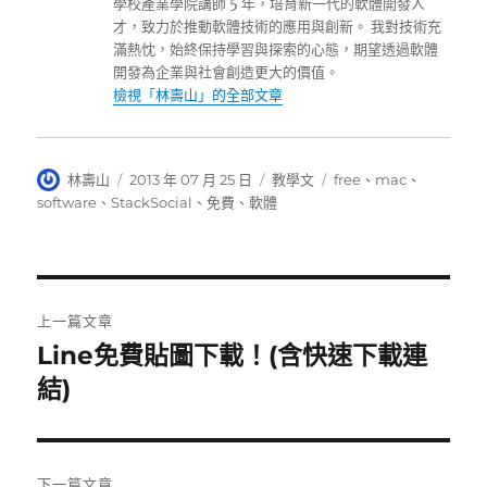
學校產業學院講師 5 年，培育新一代的軟體開發人
才，致力於推動軟體技術的應用與創新。 我對技術充
滿熱忱，始終保持學習與探索的心態，期望透過軟體
開發為企業與社會創造更大的價值。
檢視「林壽山」的全部文章
作
發
分
標
林壽山
2013 年 07 月 25 日
教學文
free
、
mac
、
者
佈
類
籤
software
、
StackSocial
、
免費
、
軟體
日
期:
文
上一篇文章
章
Line免費貼圖下載！(含快速下載連
上
一
結)
導
篇
覽
文
章:
下一篇文章