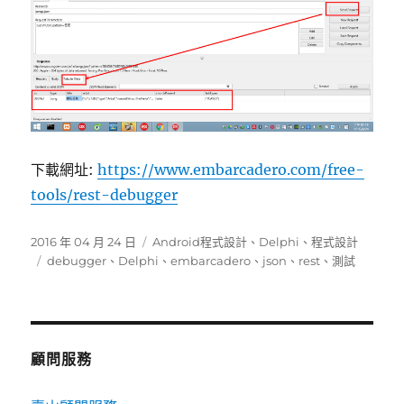
下載網址:
https://www.embarcadero.com/free-
tools/rest-debugger
發
分
2016 年 04 月 24 日
Android程式設計
、
Delphi
、
程式設計
佈
標
類
debugger
、
Delphi
、
embarcadero
、
json
、
rest
、
測試
日
籤
期:
顧問服務