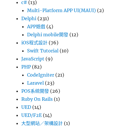
c#
(13)
Multi-Platform APP UI(MAUI)
(2)
Delphi
(231)
APP遊戲
(4)
Delphi mobile開發
(12)
iOS程式設計
(76)
Swift Tutorial
(10)
JavaScript
(9)
PHP
(82)
CodeIgniter
(21)
Laravel
(23)
POS系統開發
(26)
Ruby On Rails
(1)
UED
(14)
UED/F2E
(14)
大型網站／架構設計
(1)