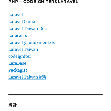
PHP – CODEIGNITER&LARAVEL
Laravel
Laravel China
Laravel Taiwan Doc
Laracasts
Laravel 5 fundamentals
Laravel Taiwan
codeigniter
LaraBase
Packagist
Laravel Taiwan台灣
統計