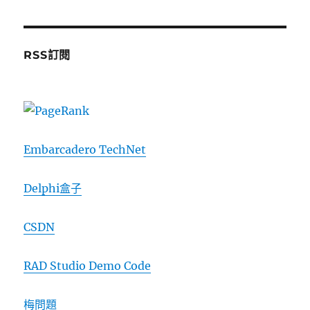
RSS訂閱
Embarcadero TechNet
Delphi盒子
CSDN
RAD Studio Demo Code
梅問題