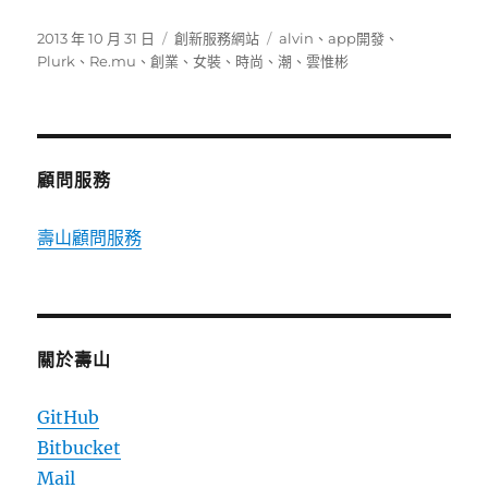
發
分
標
2013 年 10 月 31 日
創新服務網站
alvin
、
app開發
、
佈
類
籤
Plurk
、
Re.mu
、
創業
、
女裝
、
時尚
、
潮
、
雲惟彬
日
期:
顧問服務
壽山顧問服務
關於壽山
GitHub
Bitbucket
Mail