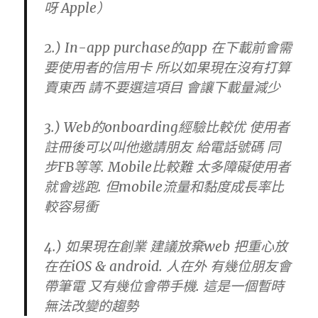
呀 Apple）
2.) In-app purchase的app 在下載前會需
要使用者的信用卡 所以如果現在沒有打算
賣東西 請不要選這項目 會讓下載量減少
3.) Web的onboarding經驗比較优 使用者
註冊後可以叫他邀請朋友 給電話號碼 同
步FB等等. Mobile比較難 太多障礙使用者
就會逃跑. 但mobile流量和黏度成長率比
較容易衝
4.) 如果現在創業 建議放棄web 把重心放
在在iOS & android. 人在外 有幾位朋友會
帶筆電 又有幾位會帶手機. 這是一個暫時
無法改變的趨勢