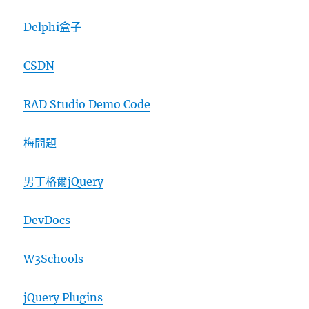
Delphi盒子
CSDN
RAD Studio Demo Code
梅問題
男丁格爾jQuery
DevDocs
W3Schools
jQuery Plugins