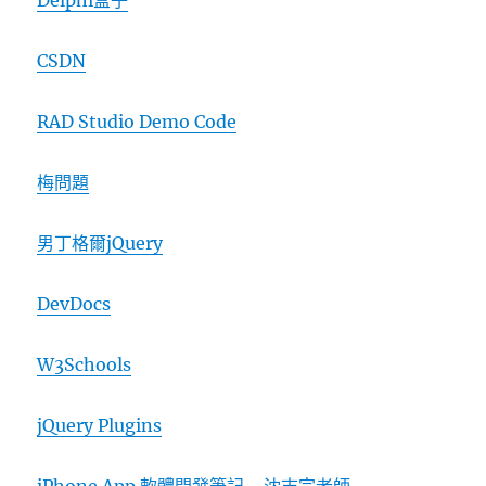
Delphi盒子
CSDN
RAD Studio Demo Code
梅問題
男丁格爾jQuery
DevDocs
W3Schools
jQuery Plugins