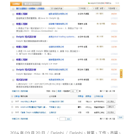
發
分
標
2014 年 09 月 20 日
Delphi
Delphi
、
就業
、
工作
、
市場
、