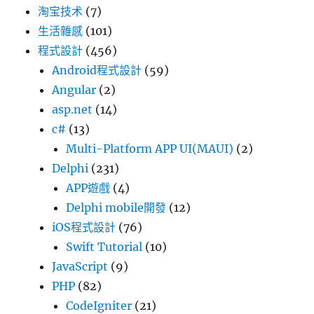
淘宝技术
(7)
生活雜感
(101)
程式設計
(456)
Android程式設計
(59)
Angular
(2)
asp.net
(14)
c#
(13)
Multi-Platform APP UI(MAUI)
(2)
Delphi
(231)
APP遊戲
(4)
Delphi mobile開發
(12)
iOS程式設計
(76)
Swift Tutorial
(10)
JavaScript
(9)
PHP
(82)
CodeIgniter
(21)