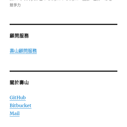
佈
類
籤
競爭力
日
期:
顧問服務
壽山顧問服務
關於壽山
GitHub
Bitbucket
Mail