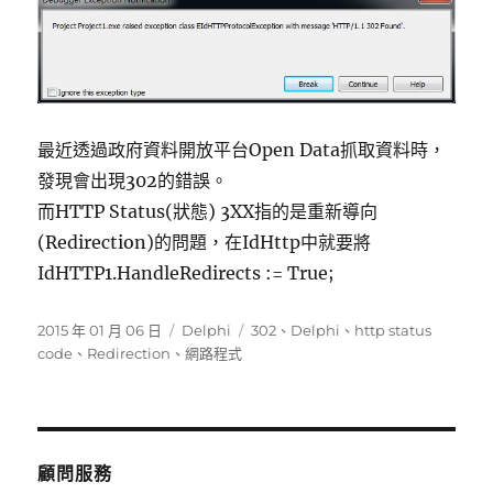
最近透過政府資料開放平台Open Data抓取資料時，
發現會出現302的錯誤。
而HTTP Status(狀態) 3XX指的是重新導向
(Redirection)的問題，在IdHttp中就要將
IdHTTP1.HandleRedirects := True;
發
分
標
2015 年 01 月 06 日
Delphi
302
、
Delphi
、
http status
佈
類
籤
code
、
Redirection
、
網路程式
日
期:
顧問服務