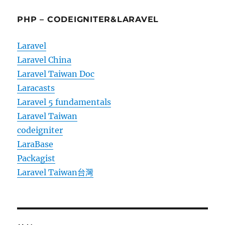
PHP – CODEIGNITER&LARAVEL
Laravel
Laravel China
Laravel Taiwan Doc
Laracasts
Laravel 5 fundamentals
Laravel Taiwan
codeigniter
LaraBase
Packagist
Laravel Taiwan台灣