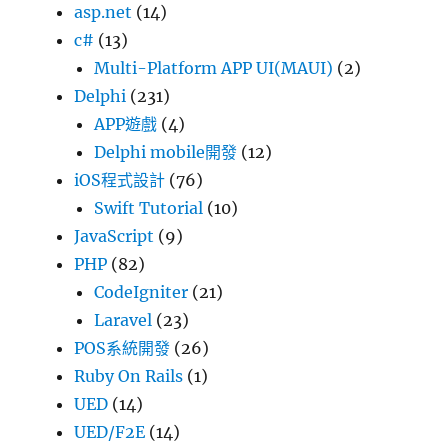
asp.net
(14)
c#
(13)
Multi-Platform APP UI(MAUI)
(2)
Delphi
(231)
APP遊戲
(4)
Delphi mobile開發
(12)
iOS程式設計
(76)
Swift Tutorial
(10)
JavaScript
(9)
PHP
(82)
CodeIgniter
(21)
Laravel
(23)
POS系統開發
(26)
Ruby On Rails
(1)
UED
(14)
UED/F2E
(14)