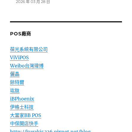
2026 年 03 月 28 日
POS廠商
葆光系統有限公司
ViViPOS
Weibo台灣瑋博
儷晶
銥特爾
竑鈦
iBPhoenix
伊格士科技
大當家BB POS
中保開店快手
http://kuraki5336.pixnet.net/blog