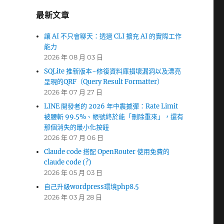
最新文章
讓 AI 不只會聊天：透過 CLI 擴充 AI 的實際工作
能力
2026 年 08 月 03 日
SQLite 推新版本~修復資料庫損壞漏洞以及漂亮
呈現的QRF（Query Result Formatter）
2026 年 07 月 27 日
LINE 開發者的 2026 年中震撼彈：Rate Limit
被腰斬 99.5%、帳號終於能「刪除重來」，還有
那個消失的最小化按鈕
2026 年 07 月 06 日
Claude code 搭配 OpenRouter 使用免費的
claude code (?)
2026 年 05 月 03 日
自己升級wordpress環境php8.5
2026 年 03 月 28 日