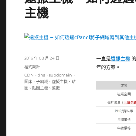
主機
發
2016 年 08 月 24 日
一直是
遠振主機
的
佈
分
程式設計
年的方案。
日
類
標
CDN
、
dns
、
subdomain
、
期:
籤
圖床
、
子網域
、
虛擬主機
、
貼
圖
、
貼圖主機
、
遠振