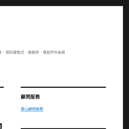
lphi開發．資料庫程式．進銷存．餐飲POS系統
顧問服務
壽山顧問服務
他