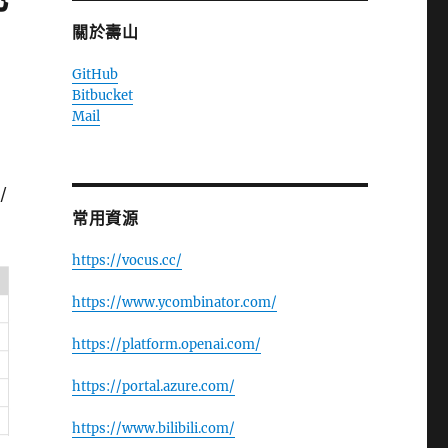
關於壽山
GitHub
Bitbucket
Mail
/
常用資源
https://vocus.cc/
https://www.ycombinator.com/
https://platform.openai.com/
https://portal.azure.com/
https://www.bilibili.com/