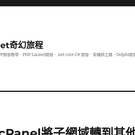
.net奇幻旅程
PP開發教學．PHP Laravel開發．.net core C# 開發．架構師之路．De
cPanel將子網域轉到其