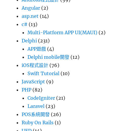
Angular
(2)
asp.net
(14)
c#
(13)
Multi-Platform APP UI(MAUI)
(2)
Delphi
(231)
APP遊戲
(4)
Delphi mobile開發
(12)
iOS程式設計
(76)
Swift Tutorial
(10)
JavaScript
(9)
PHP
(82)
CodeIgniter
(21)
Laravel
(23)
POS系統開發
(26)
Ruby On Rails
(1)
UED
(14)