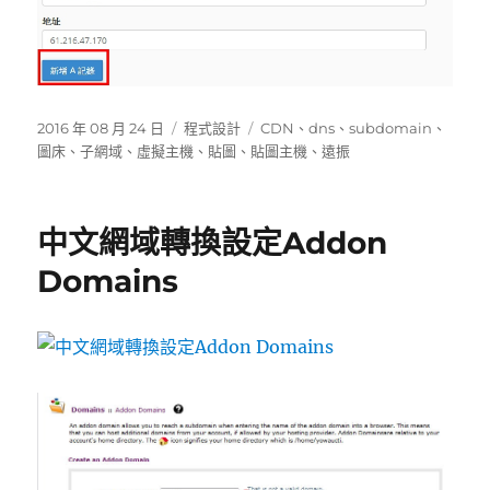
發
分
標
2016 年 08 月 24 日
程式設計
CDN
、
dns
、
subdomain
、
佈
類
籤
圖床
、
子網域
、
虛擬主機
、
貼圖
、
貼圖主機
、
遠振
日
期:
中文網域轉換設定Addon
Domains