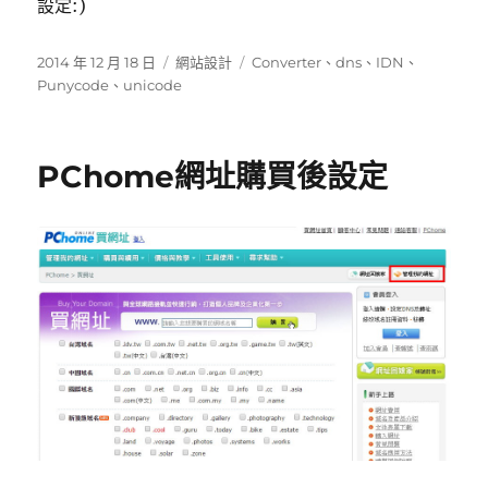
設定:)
發
分
標
2014 年 12 月 18 日
網站設計
Converter
、
dns
、
IDN
、
佈
類
籤
Punycode
、
unicode
日
期:
PChome網址購買後設定