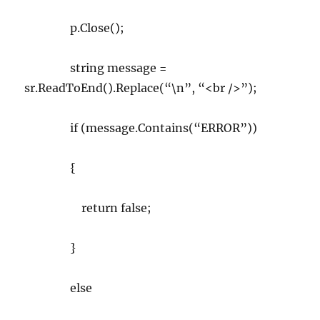
p.Close();
string message =
sr.ReadToEnd().Replace(“\n”, “<br />”);
if (message.Contains(“ERROR”))
{
return false;
}
else