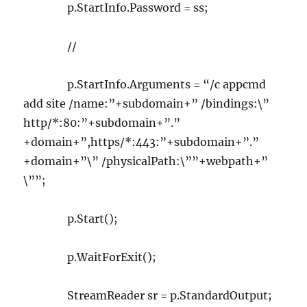
p.StartInfo.Password = ss;
//
p.StartInfo.Arguments = “/c appcmd
add site /name:”+subdomain+” /bindings:\”
http/*:80:”+subdomain+”.”
+domain+”,https/*:443:”+subdomain+”.”
+domain+”\” /physicalPath:\””+webpath+”
\””;
p.Start();
p.WaitForExit();
StreamReader sr = p.StandardOutput;