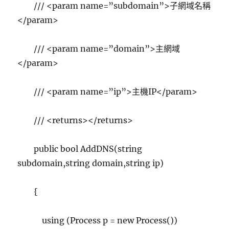
/// <param name=”subdomain”>子網域名稱
</param>
/// <param name=”domain”>主網域
</param>
/// <param name=”ip”>主機IP</param>
/// <returns></returns>
public bool AddDNS(string
subdomain,string domain,string ip)
{
using (Process p = new Process())