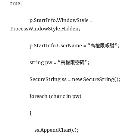
true;
p.StartInfo.WindowStyle =
ProcessWindowStyle.Hidden;
p.StartInfo.UserName = “高權限帳號”;
string pw = “高權限密碼”;
SecureString ss = new SecureString();
foreach (char c in pw)
{
ss.AppendChar(c);