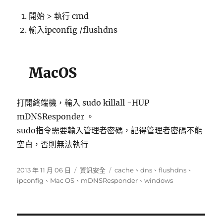
開始 > 執行 cmd
輸入ipconfig /flushdns
MacOS
打開終端機，輸入 sudo killall -HUP
mDNSResponder 。
sudo指令需要輸入管理者密碼，記得管理者密碼不能
空白，否則無法執行
發
分
標
2013 年 11 月 06 日
資訊安全
cache
、
dns
、
flushdns
、
佈
類
籤
ipconfig
、
Mac OS
、
mDNSResponder
、
windows
日
期: