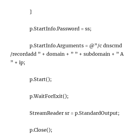
}
p.StartInfo.Password = ss;
p.StartInfo.Arguments = @”/c dnscmd
/recordadd ” + domain + ” ” + subdomain + ” A
” + ip;
p.Start();
p.WaitForExit();
StreamReader sr = p.StandardOutput;
p.Close();