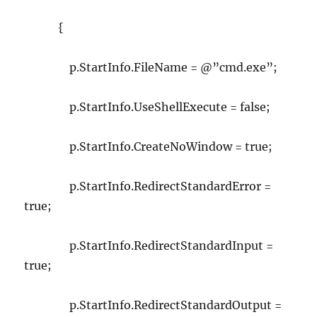
{
p.StartInfo.FileName = @”cmd.exe”;
p.StartInfo.UseShellExecute = false;
p.StartInfo.CreateNoWindow = true;
p.StartInfo.RedirectStandardError =
true;
p.StartInfo.RedirectStandardInput =
true;
p.StartInfo.RedirectStandardOutput =