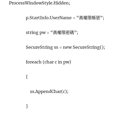
ProcessWindowStyle.Hidden;
p.StartInfo.UserName = “高權限帳號”;
string pw = “高權限密碼”;
SecureString ss = new SecureString();
foreach (char c in pw)
{
ss.AppendChar(c);
}