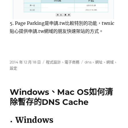
5. Page Parking是申請.tw比較特別的功能，twnic
貼心提供申請.tw網域的朋友快速架站的方式。
發
分
標
2014 年 12 月 18 日
程式設計
、
電子商務
dns
、
網址
、
網域
、
佈
類
籤
設定
日
期:
Windows、Mac OS如何清
除暫存的DNS Cache
Windows