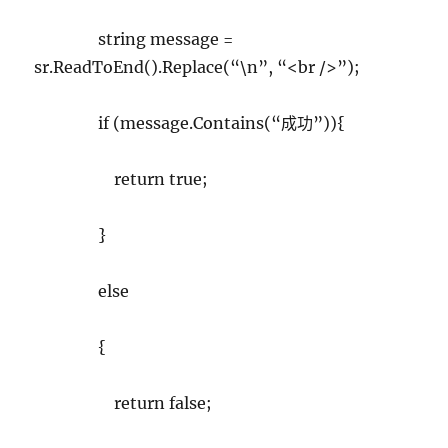
string message =
sr.ReadToEnd().Replace(“\n”, “<br />”);
if (message.Contains(“成功”)){
return true;
}
else
{
return false;