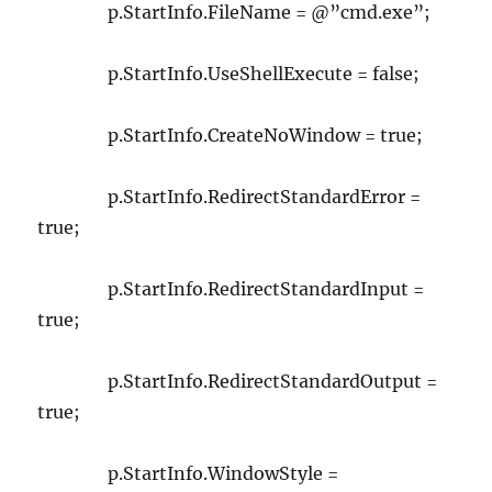
p.StartInfo.FileName = @”cmd.exe”;
p.StartInfo.UseShellExecute = false;
p.StartInfo.CreateNoWindow = true;
p.StartInfo.RedirectStandardError =
true;
p.StartInfo.RedirectStandardInput =
true;
p.StartInfo.RedirectStandardOutput =
true;
p.StartInfo.WindowStyle =