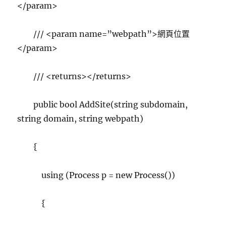
</param>
/// <param name=”webpath”>網頁位置
</param>
/// <returns></returns>
public bool AddSite(string subdomain,
string domain, string webpath)
{
using (Process p = new Process())
{