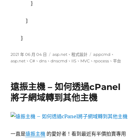
}
}
}
發
分
標
2021 年 06 月 04 日
asp.net
、
程式設計
appcmd
、
佈
類
籤
asp.net
、
C#
、
dns
、
dnscmd
、
IIS
、
MVC
、
rpocess
、
平台
日
期:
遠振主機 – 如何透過cPanel
將子網域轉到其他主機
一直是
遠振主機
的愛好者！看到最近有半價拍賣專用