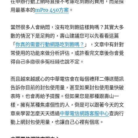
在申辦行動上網時直接不考慮吃到飽的費用，而是採
用最基本的
mPro 450方案
。
當然很多人會納悶，沒有吃到飽這樣夠嗎？其實大多
數的情況下是足夠的，壽山建議您可以先看看這篇
「
你真的需要行動網路吃到飽嗎？
」，文章中有針對
常使用的功能來做分析評估，或許看完文章後你會覺
得
自己多繳很多冤枉錢
也說不定。
而且越來越感心的中華電信會在每個禮拜二傳送簡訊
告訴你目前的封包使用量，甚至如果封包使用量快破
表時，也會再給予提醒。但如果您是那種跟壽山一
樣，擁有某種焦慮個性的人，倒是可以跟著今天的文
章來學習怎麼天天透過
中華電信網路客服中心
查詢行
動上網封包使用量，也讓自己心裡有個底。