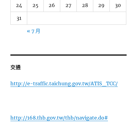
24
25
26
27
28
29
30
31
« 7 月
交通
http://e-traffic.taichung.gov.tw/ATIS_TCC/
http://168.thb.gov.tw/thb/navigate.do#