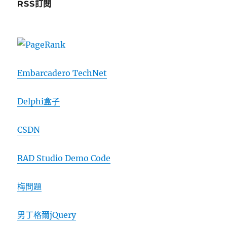
RSS訂閱
Embarcadero TechNet
Delphi盒子
CSDN
RAD Studio Demo Code
梅問題
男丁格爾jQuery