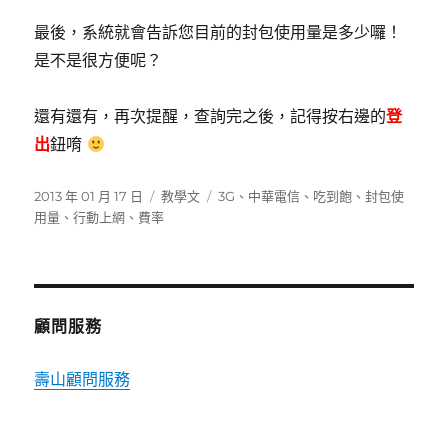
最後，系統就會告訴您目前的封包使用量是多少囉！
是不是很方便呢？
還有還有，再次提醒，查詢完之後，記得按右邊的
登
出
鈕唷
發
分
標
2013 年 01 月 17 日
教學文
3G
、
中華電信
、
吃到飽
、
封包使
佈
類
籤
用量
、
行動上網
、
費率
日
期:
顧問服務
壽山顧問服務