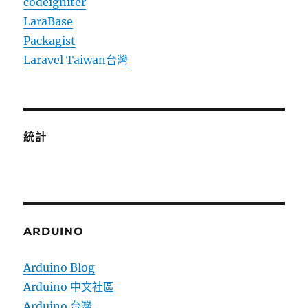
codeigniter
LaraBase
Packagist
Laravel Taiwan台灣
統計
ARDUINO
Arduino Blog
Arduino 中文社區
Arduino 台灣