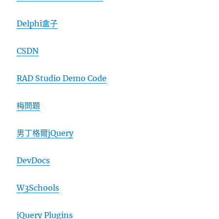
Delphi盒子
CSDN
RAD Studio Demo Code
梅問題
男丁格爾jQuery
DevDocs
W3Schools
jQuery Plugins