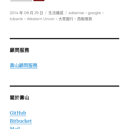
發
分
標
2014 年 08 月 29 日
生活雜感
adsense
、
google
、
佈
類
籤
tcbank
、
Western Union
、
大眾銀行
、
西聯匯款
日
期:
顧問服務
壽山顧問服務
關於壽山
GitHub
Bitbucket
Mail