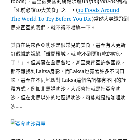
foods)，甚至被美國的網路媒體
HuffingtonPost
列為
「死前必嚐10大美食」之一，(
10 Foods Around
The World To Try Before You Die
)當然大老遠飛到
馬來西亞的我們，就不得不嚐鮮一下。
其實在馬來西亞叻沙是很常見的美食，甚至有人更斬
釘截鐵的說過「離開檳城，就 吃不到更好吃的叻沙
了！」。但其實在全馬各地，甚至東南亞許多國家，
都不難找到Laksa身影，而Laksa也有著許多不同口
味，甚至在不同地區對 Laksa這個名詞都有不同的詮
釋方式，例如北馬講叻沙，大都會指就是指亞參叻
沙，但在北馬以外的地區講叻沙，可能就是指咖哩叻
沙…..