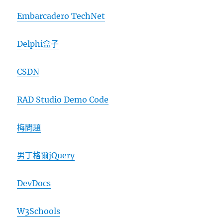
Embarcadero TechNet
Delphi盒子
CSDN
RAD Studio Demo Code
梅問題
男丁格爾jQuery
DevDocs
W3Schools