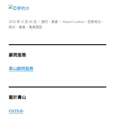
發
分
標
2012 年 12 月 26 日
旅行
、
美食
Assam Laksa
、
亞參另沙
、
佈
類
籤
叻沙
、
美食
、
馬來西亞
日
期:
顧問服務
壽山顧問服務
關於壽山
GitHub