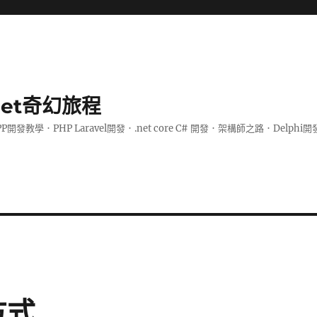
.net奇幻旅程
PP開發教學．PHP Laravel開發．.net core C# 開發．架構師之路．De
方式