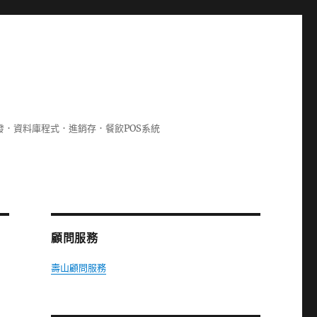
lphi開發．資料庫程式．進銷存．餐飲POS系統
顧問服務
壽山顧問服務