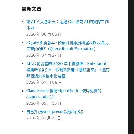
最新文章
讓 AI 不只會聊天：透過 CLI 擴充 AI 的實際工作
能力
2026 年 08 月 03 日
SQLite 推新版本~修復資料庫損壞漏洞以及漂亮
呈現的QRF（Query Result Formatter）
2026 年 07 月 27 日
LINE 開發者的 2026 年中震撼彈：Rate Limit
被腰斬 99.5%、帳號終於能「刪除重來」，還有
那個消失的最小化按鈕
2026 年 07 月 06 日
Claude code 搭配 OpenRouter 使用免費的
claude code (?)
2026 年 05 月 03 日
自己升級wordpress環境php8.5
2026 年 03 月 28 日