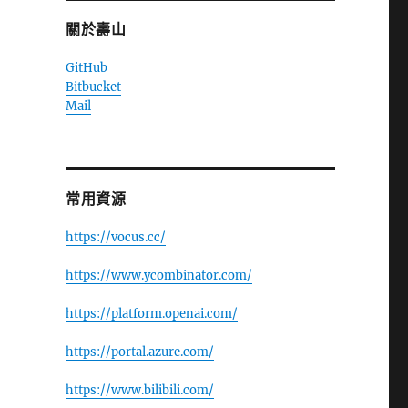
關於壽山
GitHub
Bitbucket
Mail
常用資源
https://vocus.cc/
https://www.ycombinator.com/
https://platform.openai.com/
https://portal.azure.com/
https://www.bilibili.com/