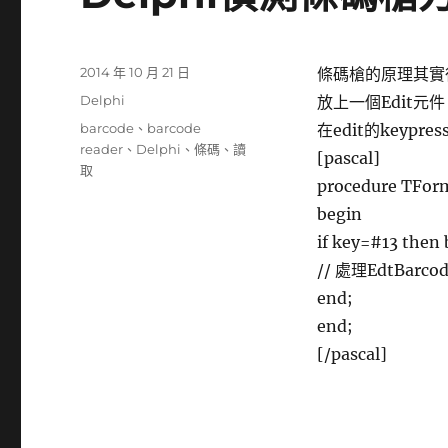
發
2014 年 10 月 21 日
條碼槍的原理其實
佈
分
Delphi
放上一個Edit元件，
日
類
標
barcode
、
barcode
在edit的keypre
期:
籤
reader
、
Delphi
、
條碼
、
讀
[pascal]
取
procedure TForm
begin
if key=#13 then 
// 處理EdtBa
end;
end;
[/pascal]