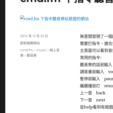
發
2014 年 12 月 25 日
無意間發現了一個
佈
分
創新服務網站
需要打指令，適合
日
類
標
cmd.fm
、
music
、
線上音
主頁面可以看到音樂
期:
籤
樂
、
聽音樂
常用的指令:
聽音樂的話就輸入 p
調音量就輸入 volu
暫停就輸入 paus
繼續播就打 resu
上一首 back
下一首 next
從help看到有遊戲