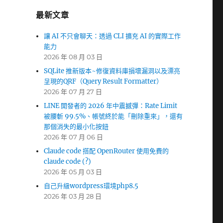
最新文章
讓 AI 不只會聊天：透過 CLI 擴充 AI 的實際工作
能力
2026 年 08 月 03 日
SQLite 推新版本~修復資料庫損壞漏洞以及漂亮
呈現的QRF（Query Result Formatter）
2026 年 07 月 27 日
LINE 開發者的 2026 年中震撼彈：Rate Limit
被腰斬 99.5%、帳號終於能「刪除重來」，還有
那個消失的最小化按鈕
2026 年 07 月 06 日
Claude code 搭配 OpenRouter 使用免費的
claude code (?)
2026 年 05 月 03 日
自己升級wordpress環境php8.5
2026 年 03 月 28 日