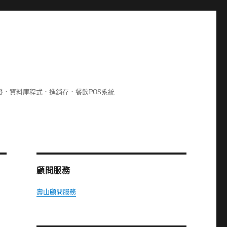
lphi開發．資料庫程式．進銷存．餐飲POS系統
顧問服務
壽山顧問服務