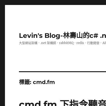
Levin's Blog-林壽山的c# 
大型網站架構．.net 架構師．rabbitMQ．redis．行動開發．A
標籤:
cmd.fm
cmd.fm 下指令