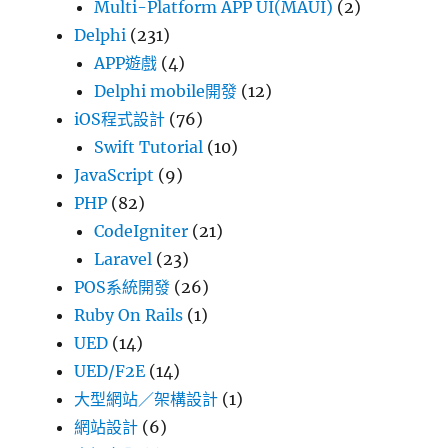
Multi-Platform APP UI(MAUI)
(2)
Delphi
(231)
APP遊戲
(4)
Delphi mobile開發
(12)
iOS程式設計
(76)
Swift Tutorial
(10)
JavaScript
(9)
PHP
(82)
CodeIgniter
(21)
Laravel
(23)
POS系統開發
(26)
Ruby On Rails
(1)
UED
(14)
UED/F2E
(14)
大型網站／架構設計
(1)
網站設計
(6)