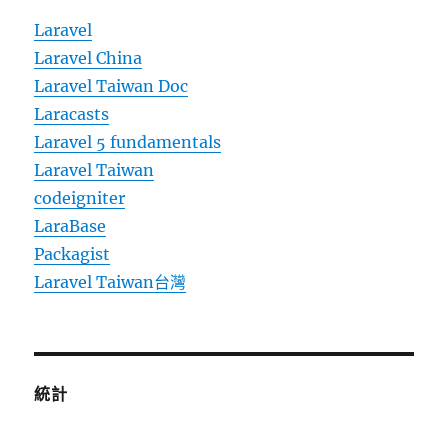
Laravel
Laravel China
Laravel Taiwan Doc
Laracasts
Laravel 5 fundamentals
Laravel Taiwan
codeigniter
LaraBase
Packagist
Laravel Taiwan台灣
統計