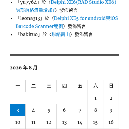
「
yu7764
」於〈
Delphi XE6(RAD Studio XE6)
讓部落格流量增加?
〉發佈留言
「
leona313
」於〈
Delphi XE5 for android與iOS
Barcode Scanner範例
〉發佈留言
「
babituo
」於〈
聯絡壽山
〉發佈留言
2026 年 8 月
一
二
三
四
五
六
日
1
2
3
4
5
6
7
8
9
10
11
12
13
14
15
16