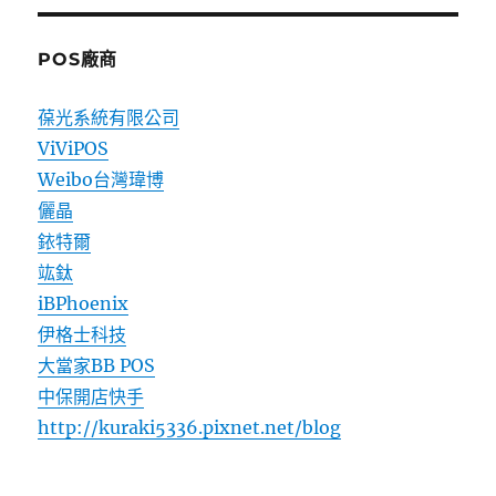
POS廠商
葆光系統有限公司
ViViPOS
Weibo台灣瑋博
儷晶
銥特爾
竑鈦
iBPhoenix
伊格士科技
大當家BB POS
中保開店快手
http://kuraki5336.pixnet.net/blog