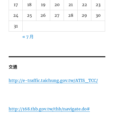
17
18
19
20
21
22
23
24
25
26
27
28
29
30
31
« 7 月
交通
http://e-traffic.taichung.gov.tw/ATIS_TCC/
http://168.thb.gov.tw/thb/navigate.do#