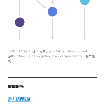
發
分
標
2016 年 09 月 30 日
程式設計
Git
、
git flow
、
github
、
佈
類
籤
github flow
、
gitlab
、
gitlab flow
、
version control
、
版本控
日
制
期:
顧問服務
壽山顧問服務