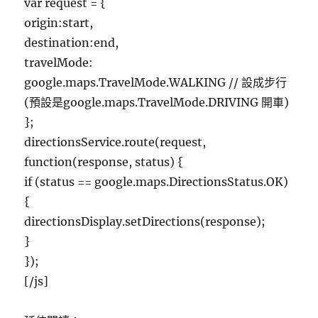
var request = {
origin:start,
destination:end,
travelMode:
google.maps.TravelMode.WALKING // 設成步行
(預設是google.maps.TravelMode.DRIVING 開車)
};
directionsService.route(request,
function(response, status) {
if (status == google.maps.DirectionsStatus.OK)
{
directionsDisplay.setDirections(response);
}
});
[/js]