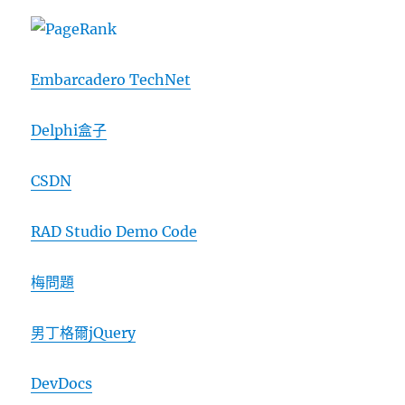
Embarcadero TechNet
Delphi盒子
CSDN
RAD Studio Demo Code
梅問題
男丁格爾jQuery
DevDocs