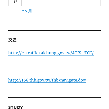
31
« 7 月
交通
http://e-traffic.taichung.gov.tw/ATIS_TCC/
http://168.thb.gov.tw/thb/navigate.do#
STUDY