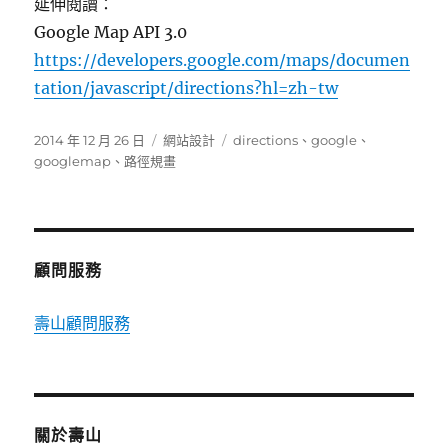
延伸閱讀：
Google Map API 3.0
https://developers.google.com/maps/documen
tation/javascript/directions?hl=zh-tw
發
分
標
2014 年 12 月 26 日
網站設計
directions
、
google
、
佈
類
籤
googlemap
、
路徑規畫
日
期:
顧問服務
壽山顧問服務
關於壽山