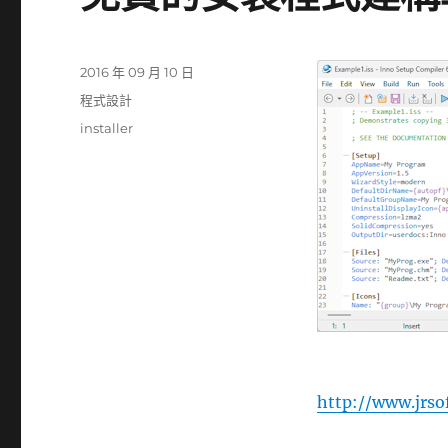
發
2016 年 09 月 10 日
佈
分
程式設計
日
類
標
installer
期:
籤
http://www.jrso