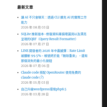
最新文章
讓 AI 不只會聊天：透過 CLI 擴充 AI 的實際工作
能力
2026 年 08 月 03 日
SQLite 推新版本~修復資料庫損壞漏洞以及漂亮
呈現的QRF（Query Result Formatter）
2026 年 07 月 27 日
LINE 開發者的 2026 年中震撼彈：Rate Limit
被腰斬 99.5%、帳號終於能「刪除重來」，還有
那個消失的最小化按鈕
2026 年 07 月 06 日
Claude code 搭配 OpenRouter 使用免費的
claude code (?)
2026 年 05 月 03 日
自己升級wordpress環境php8.5
2026 年 03 月 28 日