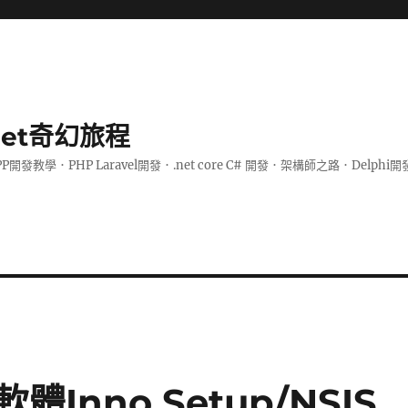
.net奇幻旅程
PP開發教學．PHP Laravel開發．.net core C# 開發．架構師之路．De
nno Setup/NSIS