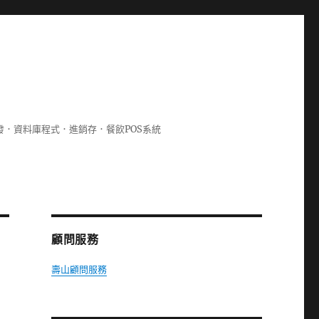
lphi開發．資料庫程式．進銷存．餐飲POS系統
顧問服務
壽山顧問服務