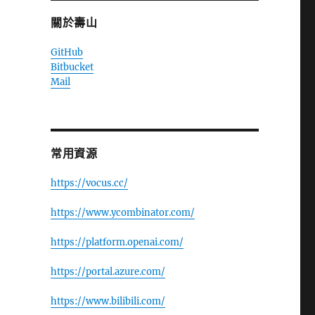
關於壽山
GitHub
Bitbucket
Mail
常用資源
https://vocus.cc/
https://www.ycombinator.com/
https://platform.openai.com/
https://portal.azure.com/
https://www.bilibili.com/