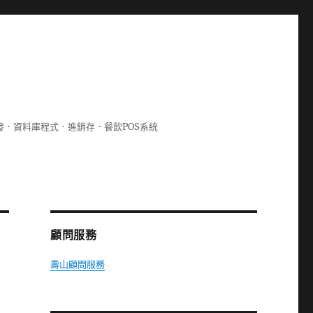
lphi開發．資料庫程式．進銷存．餐飲POS系統
顧問服務
壽山顧問服務