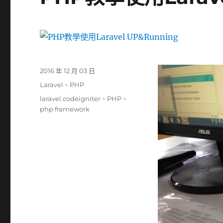
發
2016 年 12 月 03 日
佈
分
Laravel
、
PHP
日
類
標
laravel.codeigniter
、
PHP
、
期:
籤
php framework