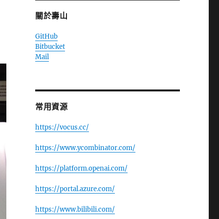
關於壽山
GitHub
Bitbucket
Mail
常用資源
https://vocus.cc/
https://www.ycombinator.com/
https://platform.openai.com/
https://portal.azure.com/
https://www.bilibili.com/