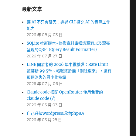
最新文章
讓 AI 不只會聊天：透過 CLI 擴充 AI 的實際工作
能力
2026 年 08 月 03 日
SQLite 推新版本~修復資料庫損壞漏洞以及漂亮
呈現的QRF（Query Result Formatter）
2026 年 07 月 27 日
LINE 開發者的 2026 年中震撼彈：Rate Limit
被腰斬 99.5%、帳號終於能「刪除重來」，還有
那個消失的最小化按鈕
2026 年 07 月 06 日
Claude code 搭配 OpenRouter 使用免費的
claude code (?)
2026 年 05 月 03 日
自己升級wordpress環境php8.5
2026 年 03 月 28 日