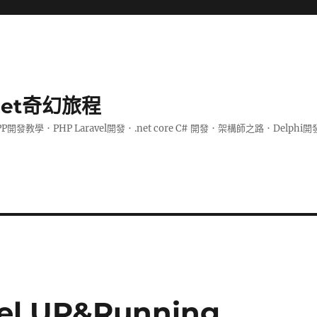
.net奇幻旅程
PP開發教學．PHP Laravel開發．.net core C# 開發．架構師之路．De
l UP&Running