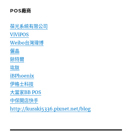
POS廠商
葆光系統有限公司
ViViPOS
Weibo台灣瑋博
儷晶
銥特爾
竑鈦
iBPhoenix
伊格士科技
大當家BB POS
中保開店快手
http://kuraki5336.pixnet.net/blog