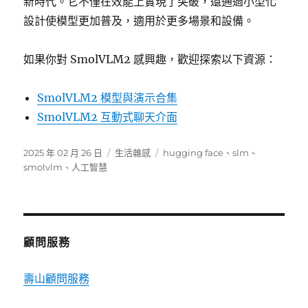
新時代。它不僅在效能上實現了突破，還通過小型化
設計使模型更加普及，適用於更多場景和設備。
如果你對 SmolVLM2 感興趣，歡迎探索以下資源：
SmolVLM2 模型與演示合集
SmolVLM2 互動式聊天介面
發
分
標
2025 年 02 月 26 日
生活雜感
hugging face
、
slm
、
佈
類
籤
smolvlm
、
人工智慧
日
期:
顧問服務
壽山顧問服務