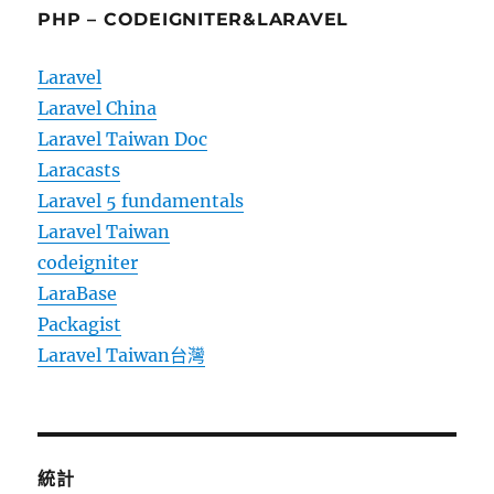
PHP – CODEIGNITER&LARAVEL
Laravel
Laravel China
Laravel Taiwan Doc
Laracasts
Laravel 5 fundamentals
Laravel Taiwan
codeigniter
LaraBase
Packagist
Laravel Taiwan台灣
統計