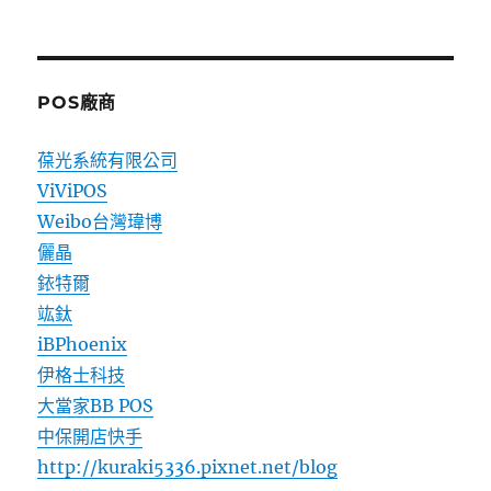
POS廠商
葆光系統有限公司
ViViPOS
Weibo台灣瑋博
儷晶
銥特爾
竑鈦
iBPhoenix
伊格士科技
大當家BB POS
中保開店快手
http://kuraki5336.pixnet.net/blog