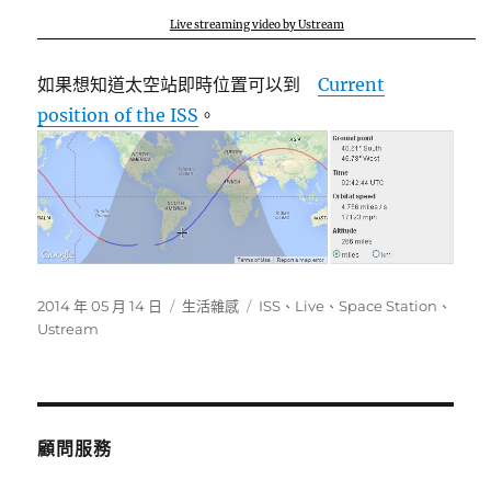
Live streaming video by Ustream
如果想知道太空站即時位置可以到
Current
position of the ISS
。
發
分
標
2014 年 05 月 14 日
生活雜感
ISS
、
Live
、
Space Station
、
佈
類
籤
Ustream
日
期:
顧問服務