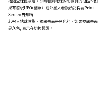
播給全球民眾看。即時看到地球的影像真的很酷～如
果有發現UFO(幽浮）或外星人看鏡頭記得要Print
Screen告知唷！
若飛入地球陰影，視訊畫面是黑色的，如果視訊畫面
是灰色, 表示在切換鏡頭。