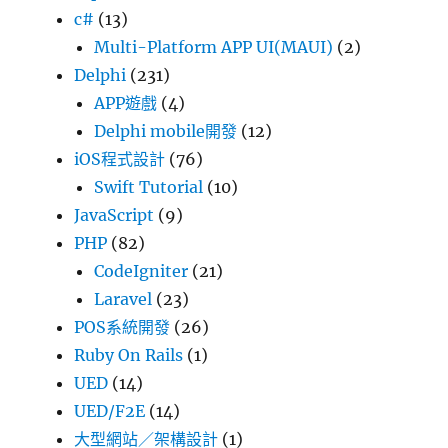
c#
(13)
Multi-Platform APP UI(MAUI)
(2)
Delphi
(231)
APP遊戲
(4)
Delphi mobile開發
(12)
iOS程式設計
(76)
Swift Tutorial
(10)
JavaScript
(9)
PHP
(82)
CodeIgniter
(21)
Laravel
(23)
POS系統開發
(26)
Ruby On Rails
(1)
UED
(14)
UED/F2E
(14)
大型網站／架構設計
(1)