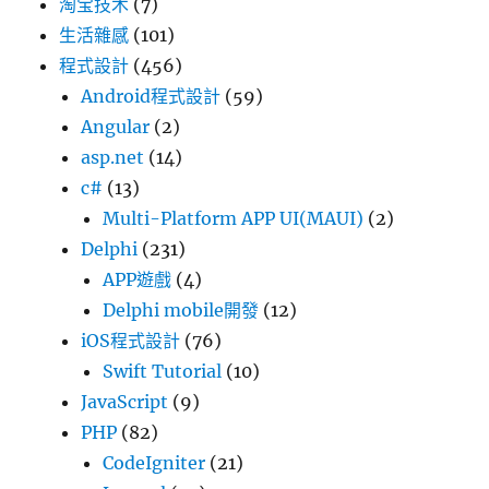
淘宝技术
(7)
生活雜感
(101)
程式設計
(456)
Android程式設計
(59)
Angular
(2)
asp.net
(14)
c#
(13)
Multi-Platform APP UI(MAUI)
(2)
Delphi
(231)
APP遊戲
(4)
Delphi mobile開發
(12)
iOS程式設計
(76)
Swift Tutorial
(10)
JavaScript
(9)
PHP
(82)
CodeIgniter
(21)