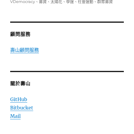
佈
類
籤
VDemocracy
、
募資
、
太陽花
、
學運
、
社會運動
、
群眾募資
日
期:
顧問服務
壽山顧問服務
關於壽山
GitHub
Bitbucket
Mail