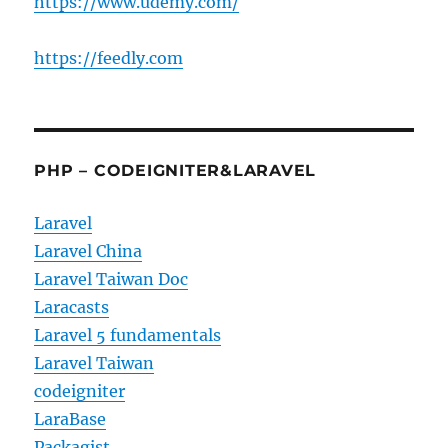
https://www.udemy.com/
https://feedly.com
PHP – CODEIGNITER&LARAVEL
Laravel
Laravel China
Laravel Taiwan Doc
Laracasts
Laravel 5 fundamentals
Laravel Taiwan
codeigniter
LaraBase
Packagist