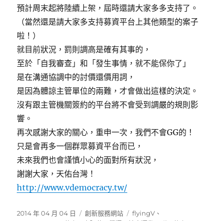
預計周末起將陸續上架，屆時還請大家多多支持了。
（當然還是請大家多支持募資平台上其他類型的案子
啦！）
就目前狀況，罰則調高是確有其事的，
至於「自我審查」和「發生事情，就不能保你了」
是在溝通協調中的討價還價用詞，
是因為體諒主管單位的兩難，才會做出這樣的決定。
沒有跟主管機關簽約的平台將不會受到調嚴的規則影
響。
再次感謝大家的關心，重申一次，我們不會GG的！
只是會再多一個群眾募資平台而已，
未來我們也會謹慎小心的面對所有狀況，
謝謝大家，天佑台灣！
http://www.vdemocracy.tw/
發
分
標
2014 年 04 月 04 日
創新服務網站
flyingV
、