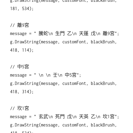
g.DrawString(message, customFont, blackBrush,
181, 534);
// 離9宮
message = " 騰蛇\n 生門 乙\n 天蓬 戊\n 離9宮";
g.DrawString(message, customFont, blackBrush,
418, 114);
// 中5宮
message = " \n \n 壬\n 中5宮";
g.DrawString(message, customFont, blackBrush,
418, 314);
// 坎1宮
message = " 玄武\n 死門 戊\n 天英 乙\n 坎1宮";
g.DrawString(message, customFont, blackBrush,