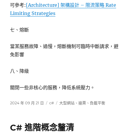
可參考:
[Architecture] 架構設計 – 限流策略 Rate
Limiting Strategies
七、熔斷
當某服務故障、過慢，熔斷機制可臨時中斷請求，避
免影響
八、降級
關閉一些非核心的服務，降低系統壓力。
發
分
標
2024 年 09 月 21 日
c#
大型網站
、
搶票
、
負載平衡
佈
類
籤
日
期:
C# 進階概念釐清