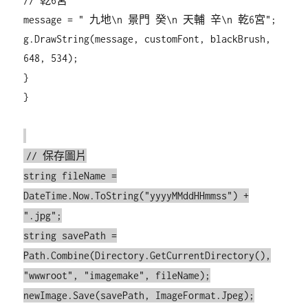
// 乾6宮
message = " 九地\n 景門 癸\n 天輔 辛\n 乾6宮";
g.DrawString(message, customFont, blackBrush,
648, 534);
}
}
// 保存圖片
string fileName =
DateTime.Now.ToString("yyyyMMddHHmmss") +
".jpg";
string savePath =
Path.Combine(Directory.GetCurrentDirectory(),
"wwwroot", "imagemake", fileName);
newImage.Save(savePath, ImageFormat.Jpeg);