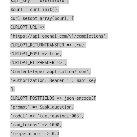
$api_key = 'xxxxxxxxxx';
$curl = curl_init();
curl_setopt_array($curl, [
CURLOPT_URL =>
'https://api.openai.com/v1/completions',
CURLOPT_RETURNTRANSFER => true,
CURLOPT_POST => true,
CURLOPT_HTTPHEADER => [
'Content-Type: application/json',
'Authorization: Bearer ' . $api_key
],
CURLOPT_POSTFIELDS => json_encode([
'prompt' => $ask_question,
'model' => 'text-davinci-003',
'max_tokens' => 1000,
'temperature' => 0.3