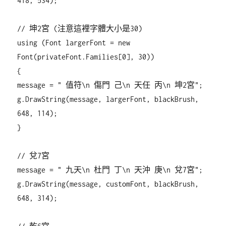
418, 534);
// 坤2宮 (注意這裡字體大小是30)
using (Font largerFont = new
Font(privateFont.Families[0], 30))
{
message = " 值符\n 傷門 己\n 天任 丙\n 坤2宮";
g.DrawString(message, largerFont, blackBrush,
648, 114);
}
// 兌7宮
message = " 九天\n 杜門 丁\n 天沖 庚\n 兌7宮";
g.DrawString(message, customFont, blackBrush,
648, 314);