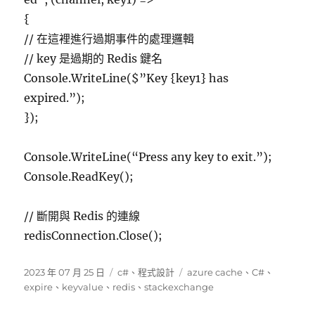
{
// 在這裡進行過期事件的處理邏輯
// key 是過期的 Redis 鍵名
Console.WriteLine($”Key {key1} has
expired.”);
});
Console.WriteLine(“Press any key to exit.”);
Console.ReadKey();
// 斷開與 Redis 的連線
redisConnection.Close();
發
分
標
2023 年 07 月 25 日
c#
、
程式設計
azure cache
、
C#
、
佈
類
籤
expire
、
keyvalue
、
redis
、
stackexchange
日