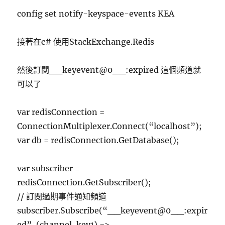
config set notify-keyspace-events KEA
接著在c# 使用StackExchange.Redis
然後訂閱__keyevent@0__:expired 這個頻道就
可以了
var redisConnection =
ConnectionMultiplexer.Connect(“localhost”);
var db = redisConnection.GetDatabase();
var subscriber =
redisConnection.GetSubscriber();
// 訂閱過期事件通知頻道
subscriber.Subscribe(“__keyevent@0__:expir
ed”, (channel, key1) =>