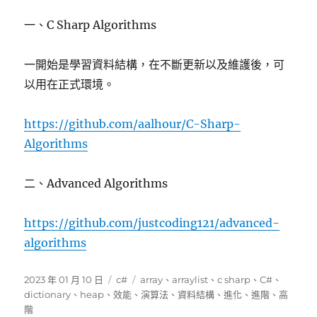
一、C Sharp Algorithms
一開始是學習資料結構，在不斷更新以及維護後，可
以用在正式環境。
https://github.com/aalhour/C-Sharp-
Algorithms
二、Advanced Algorithms
https://github.com/justcoding121/advanced-
algorithms
發
分
標
2023 年 01 月 10 日
c#
array
、
arraylist
、
c sharp
、
C#
、
佈
類
籤
dictionary
、
heap
、
效能
、
演算法
、
資料結構
、
進化
、
進階
、
高
日
階