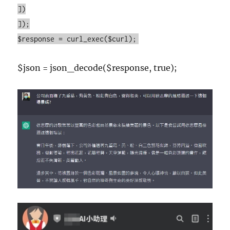
])
]);
$response = curl_exec($curl);
$json = json_decode($response, true);