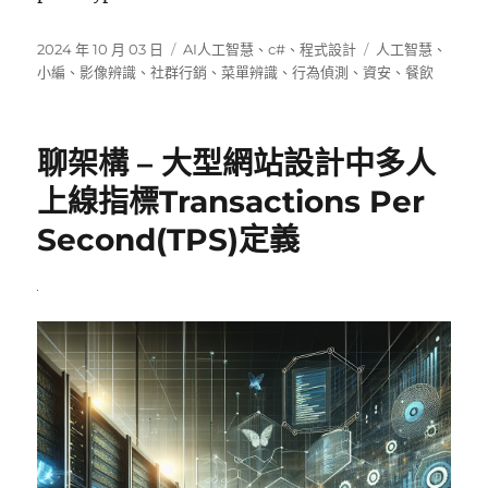
發
分
標
2024 年 10 月 03 日
AI人工智慧
、
c#
、
程式設計
人工智慧
、
佈
類
籤
小編
、
影像辨識
、
社群行銷
、
菜單辨識
、
行為偵測
、
資安
、
餐飲
日
期:
聊架構 – 大型網站設計中多人
上線指標Transactions Per
Second(TPS)定義