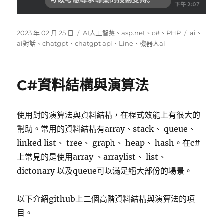
發
分
標
2023 年 02 月 25 日
AI人工智慧
、
asp.net
、
c#
、
PHP
ai
、
佈
類
籤
ai對話
、
chatgpt
、
chatgpt api
、
Line
、
機器人ai
日
期:
C#資料結構與演算法
使用對的演算法與資料結構，在程式效能上有很大的
幫助。常用的資料結構有array、stack、 queue、
linked list、 tree、 graph、 heap、 hash。在c#
上常見的是使用array 、arraylist、 list、
dictonary 以及queue可以滿足絕大部份的場景。
以下介紹github上二個高階資料結構與演算法的項
目。