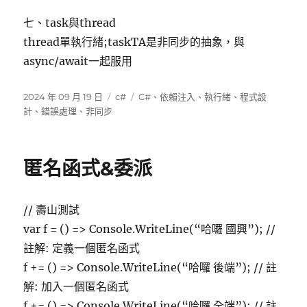
七、task與thread
thread單執行緒;taskTA是非同步的抽象，與
async/await一起服用
發
分
標
2024 年 09 月 19 日
c#
C#
、
依賴注入
、
執行緒
、
程式設
佈
類
籤
計
、
錯誤處理
、
非同步
日
期:
匿名函式&委派
// 壽山測試
var f = () => Console.WriteLine(“哈囉 國興”); //
註解: 定義一個匿名函式
f += () => Console.WriteLine(“哈囉 後端”); // 註
解: 加入一個匿名函式
f += () => Console.WriteLine(“哈囉 全端”); // 註