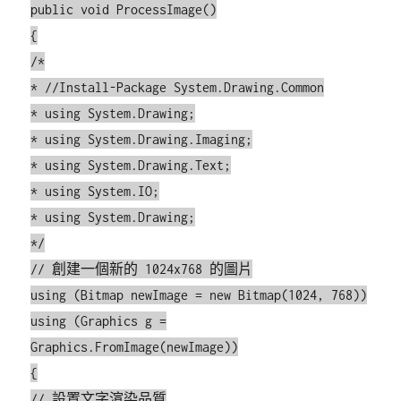
public void ProcessImage()
{
/*
* //Install-Package System.Drawing.Common
* using System.Drawing;
* using System.Drawing.Imaging;
* using System.Drawing.Text;
* using System.IO;
* using System.Drawing;
*/
// 創建一個新的 1024x768 的圖片
using (Bitmap newImage = new Bitmap(1024, 768))
using (Graphics g =
Graphics.FromImage(newImage))
{
// 設置文字渲染品質