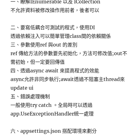
一、瞭解IEnumerable
以及 ICollection
不允許資料被修改操作用前者，後者可以
二、要寫低耦合可測試的程式，使用DI
透過依賴注入可以簡單管理class間的依賴關係
三、參數使用ref 與out 的差別
ref 傳給方法的參數要先初始化，方法可修改值;out不
需初始，但一定要回傳值
四、透過async await 來提高程式的效能
async允許非同步執行;await透過不阻塞主thread來
update ui
五、錯誤處理機制
一般使用try catch 。全局時可以透過
app.UseExceptionHandler統一處理
六、appsettings.json 搭配環境來劃分