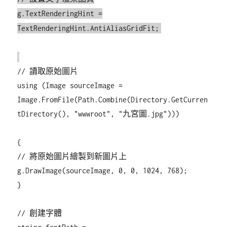
g.TextRenderingHint =
TextRenderingHint.AntiAliasGridFit;
// 讀取原始圖片
using (Image sourceImage =
Image.FromFile(Path.Combine(Directory.GetCurren
tDirectory(), "wwwroot", "九宮圖.jpg")))
{
// 將原始圖片繪製到新圖片上
g.DrawImage(sourceImage, 0, 0, 1024, 768);
}
// 創建字體