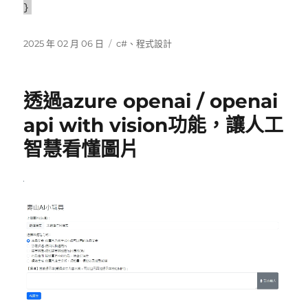
}
發
分
2025 年 02 月 06 日
c#
、
程式設計
佈
類
日
期:
透過azure openai / openai
api with vision功能，讓人工
智慧看懂圖片