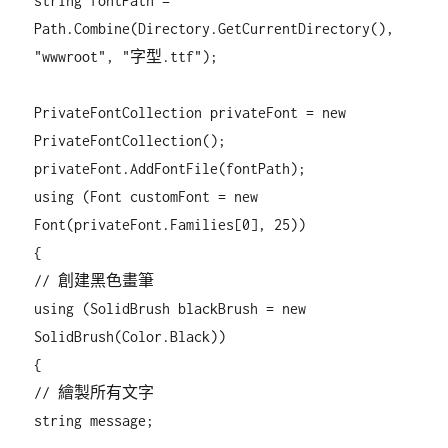
string fontPath =
Path.Combine(Directory.GetCurrentDirectory(),
"wwwroot", "字型.ttf");
PrivateFontCollection privateFont = new
PrivateFontCollection();
privateFont.AddFontFile(fontPath);
using (Font customFont = new
Font(privateFont.Families[0], 25))
{
// 創建黑色畫筆
using (SolidBrush blackBrush = new
SolidBrush(Color.Black))
{
// 繪製所有文字
string message;