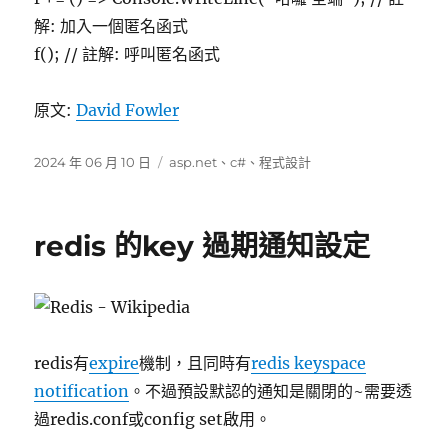
解: 加入一個匿名函式
f(); // 註解: 呼叫匿名函式
原文:
David Fowler
發
分
2024 年 06 月 10 日
asp.net
、
c#
、
程式設計
佈
類
日
期:
redis 的key 過期通知設定
redis有
expire
機制，且同時有
redis keyspace
notification
。不過預設默認的通知是關閉的~需要透
過redis.conf或config set啟用。