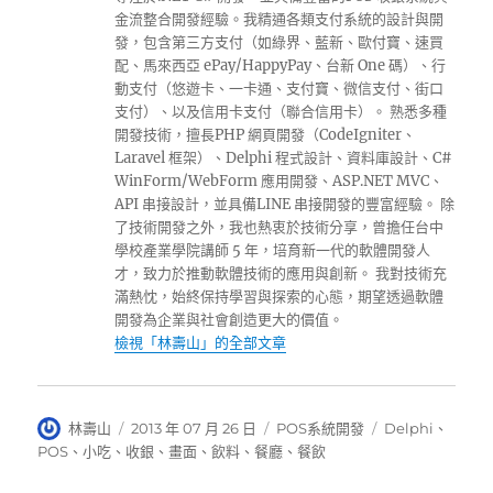
金流整合開發經驗。我精通各類支付系統的設計與開
發，包含第三方支付（如綠界、藍新、歐付寶、速買
配、馬來西亞 ePay/HappyPay、台新 One 碼）、行
動支付（悠遊卡、一卡通、支付寶、微信支付、街口
支付）、以及信用卡支付（聯合信用卡）。 熟悉多種
開發技術，擅長PHP 網頁開發（CodeIgniter、
Laravel 框架）、Delphi 程式設計、資料庫設計、C#
WinForm/WebForm 應用開發、ASP.NET MVC、
API 串接設計，並具備LINE 串接開發的豐富經驗。 除
了技術開發之外，我也熱衷於技術分享，曾擔任台中
學校產業學院講師 5 年，培育新一代的軟體開發人
才，致力於推動軟體技術的應用與創新。 我對技術充
滿熱忱，始終保持學習與探索的心態，期望透過軟體
開發為企業與社會創造更大的價值。
檢視「林壽山」的全部文章
作
發
分
標
林壽山
2013 年 07 月 26 日
POS系統開發
Delphi
、
者
佈
類
籤
POS
、
小吃
、
收銀
、
畫面
、
飲料
、
餐廳
、
餐飲
日