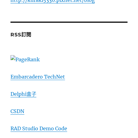
http://kuraki5336.pixnet.net/blog
RSS訂閱
Embarcadero TechNet
Delphi盒子
CSDN
RAD Studio Demo Code