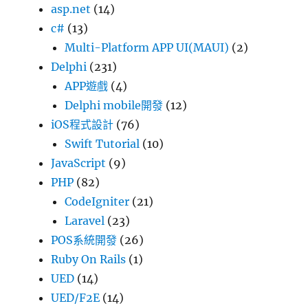
asp.net
(14)
c#
(13)
Multi-Platform APP UI(MAUI)
(2)
Delphi
(231)
APP遊戲
(4)
Delphi mobile開發
(12)
iOS程式設計
(76)
Swift Tutorial
(10)
JavaScript
(9)
PHP
(82)
CodeIgniter
(21)
Laravel
(23)
POS系統開發
(26)
Ruby On Rails
(1)
UED
(14)
UED/F2E
(14)