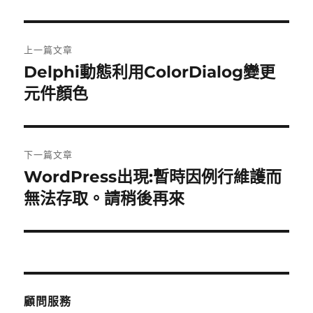
期:
文
上一篇文章
章
Delphi動態利用ColorDialog變更
上
一
元件顏色
導
篇
覽
文
章:
下一篇文章
WordPress出現:暫時因例行維護而
下
一
無法存取。請稍後再來
篇
文
章:
顧問服務