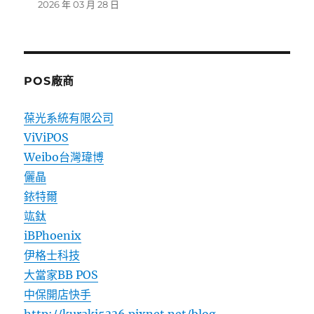
2026 年 03 月 28 日
POS廠商
葆光系統有限公司
ViViPOS
Weibo台灣瑋博
儷晶
銥特爾
竑鈦
iBPhoenix
伊格士科技
大當家BB POS
中保開店快手