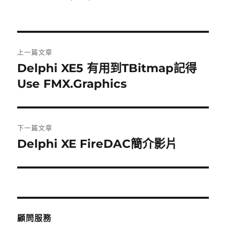
日
籤
期:
文
上一篇文章
章
Delphi XE5 有用到TBitmap記得
上
一
Use FMX.Graphics
導
篇
覽
文
章:
下一篇文章
Delphi XE FireDAC簡介影片
下
一
篇
文
章:
顧問服務