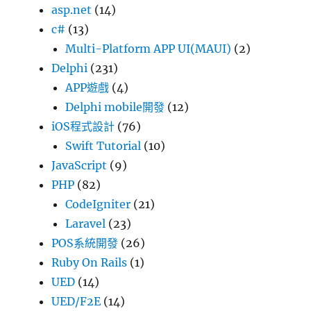
asp.net
(14)
c#
(13)
Multi-Platform APP UI(MAUI)
(2)
Delphi
(231)
APP遊戲
(4)
Delphi mobile開發
(12)
iOS程式設計
(76)
Swift Tutorial
(10)
JavaScript
(9)
PHP
(82)
CodeIgniter
(21)
Laravel
(23)
POS系統開發
(26)
Ruby On Rails
(1)
UED
(14)
UED/F2E
(14)