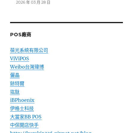
2026 年 03 月 28 日
POS廠商
葆光系統有限公司
ViViPOS
Weibo台灣瑋博
儷晶
銥特爾
竑鈦
iBPhoenix
伊格士科技
大當家BB POS
中保開店快手