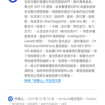
目前任職於軟體公司研究開發部門，擔任專業處長，
專注於.NET C# 開發，並具備豐富的POS 收銀系統與
金流整合開發經驗。我精通各類支付系統的設計與開
發，包含第三方支付（如綠界、藍新、歐付寶、速買
配、馬來西亞 ePay/HappyPay、台新 One 碼）、行
動支付（悠遊卡、一卡通、支付寶、微信支付、街口
支付）、以及信用卡支付（聯合信用卡）。 熟悉多種
開發技術，擅長PHP 網頁開發（CodeIgniter、
Laravel 框架）、Delphi 程式設計、資料庫設計、C#
WinForm/WebForm 應用開發、ASP.NET MVC、
API 串接設計，並具備LINE 串接開發的豐富經驗。 除
了技術開發之外，我也熱衷於技術分享，曾擔任台中
學校產業學院講師 5 年，培育新一代的軟體開發人
才，致力於推動軟體技術的應用與創新。 我對技術充
滿熱忱，始終保持學習與探索的心態，期望透過軟體
開發為企業與社會創造更大的價值。
檢視「林壽山」的全部文章
作
發
分
林壽山
2013 年 10 月 05 日
Android程式設計
、
Delphi
者
佈
類
標
android
、
Delphi
、
permission
、
xe5