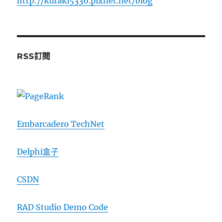
http://kuraki5336.pixnet.net/blog
RSS訂閱
Embarcadero TechNet
Delphi盒子
CSDN
RAD Studio Demo Code