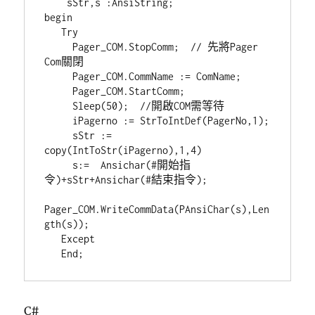
    sStr,s :AnsiString;

begin

   Try

     Pager_COM.StopComm;  // 先將Pager 
Com關閉

     Pager_COM.CommName := ComName;

     Pager_COM.StartComm;

     Sleep(50);  //開啟COM需等待

     iPagerno := StrToIntDef(PagerNo,1);

     sStr := 
copy(IntToStr(iPagerno),1,4)

     s:=  Ansichar(#開始指
令)+sStr+Ansichar(#結束指令);

Pager_COM.WriteCommData(PAnsiChar(s),Len
gth(s));

   Except

C#