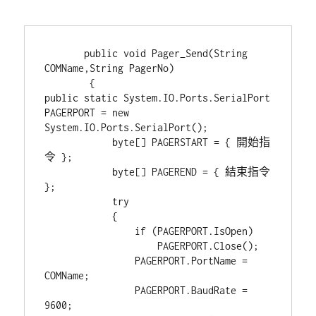
       public void Pager_Send(String 
COMName,String PagerNo)

        {

public static System.IO.Ports.SerialPort 
PAGERPORT = new 
System.IO.Ports.SerialPort();

            byte[] PAGERSTART = { 開始指
令 };       

            byte[] PAGEREND = { 結束指令 
};  

            try

            {

                if (PAGERPORT.IsOpen)

                    PAGERPORT.Close();

                PAGERPORT.PortName = 
COMName;

                PAGERPORT.BaudRate = 
9600;
