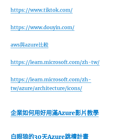
https://www.tiktok.com/
https://www.douyin.com/
aws與azure比較
https://learn.microsoft.com/zh-tw/
https://learn.microsoft.com/zh-
tw/azure/architecture/icons/
企業如何用好用滿Azure影片教學
白眼狼的30天Azure跳槽計畫