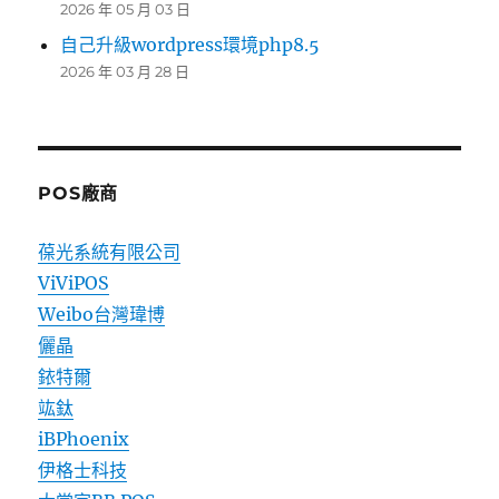
2026 年 05 月 03 日
自己升級wordpress環境php8.5
2026 年 03 月 28 日
POS廠商
葆光系統有限公司
ViViPOS
Weibo台灣瑋博
儷晶
銥特爾
竑鈦
iBPhoenix
伊格士科技