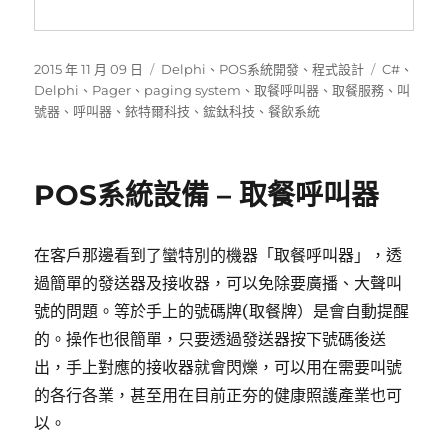
發
分
標
2015 年 11 月 09 日
Delphi
、
POS系統開發
、
程式設計
C#
、
佈
類
籤
Delphi
、
Pager
、
paging system
、
取餐呼叫器
、
取餐服務
、
叫
日
號器
、
呼叫器
、
銥特爾科技
、
鋐鈦科技
、
餐飲系統
期:
POS系統設備 – 取餐呼叫器
在客戶那邊看到了蠻特別的機器「取餐呼叫器」，透
過簡單的發送器及接收器，可以免除要廣播、大聲叫
號的問題。等於手上的號碼牌(取餐牌）是會自動提醒
的。操作也很簡單，只要透過發送器按下號碼後送
出，手上對應的接收器就會閃爍，可以用在需要叫號
的各行各業，甚至用在目前正夯的健康照護產業也可
以。