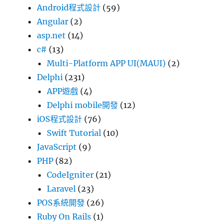
Android程式設計
(59)
Angular
(2)
asp.net
(14)
c#
(13)
Multi-Platform APP UI(MAUI)
(2)
Delphi
(231)
APP遊戲
(4)
Delphi mobile開發
(12)
iOS程式設計
(76)
Swift Tutorial
(10)
JavaScript
(9)
PHP
(82)
CodeIgniter
(21)
Laravel
(23)
POS系統開發
(26)
Ruby On Rails
(1)