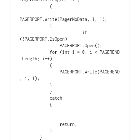
            {

PAGERPORT.Write(PagerNoData, i, 1);

            }

                         if 
(!PAGERPORT.IsOpen)

                PAGERPORT.Open();

            for (int i = 0; i < PAGEREND 
.Length; i++)

            {

                PAGERPORT.Write(PAGEREND 
, i, 1);

            }

            }

            catch

            {    

                return;

            }
