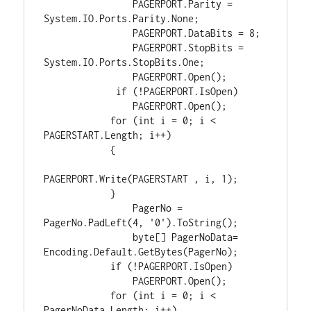
                PAGERPORT.Parity = 
System.IO.Ports.Parity.None;

                PAGERPORT.DataBits = 8;

                PAGERPORT.StopBits = 
System.IO.Ports.StopBits.One;

                PAGERPORT.Open();

             if (!PAGERPORT.IsOpen)

                PAGERPORT.Open();

            for (int i = 0; i < 
PAGERSTART.Length; i++)

            {

PAGERPORT.Write(PAGERSTART , i, 1);

            }

                PagerNo = 
PagerNo.PadLeft(4, '0').ToString();

                byte[] PagerNoData= 
Encoding.Default.GetBytes(PagerNo);

            if (!PAGERPORT.IsOpen)

                PAGERPORT.Open();

            for (int i = 0; i < 
PagerNoData.Length; i++)
