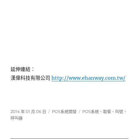
延伸連結：
漢偉科技有限公司
http://www.ehanway.com.tw/
發
分
標
2014 年 01 月 06 日
POS系統開發
POS系統
、
取餐
、
叫號
、
佈
類
籤
呼叫器
日
期: