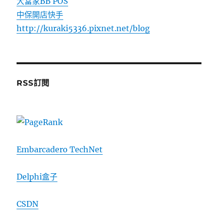
大當家BB POS
中保開店快手
http://kuraki5336.pixnet.net/blog
RSS訂閱
Embarcadero TechNet
Delphi盒子
CSDN