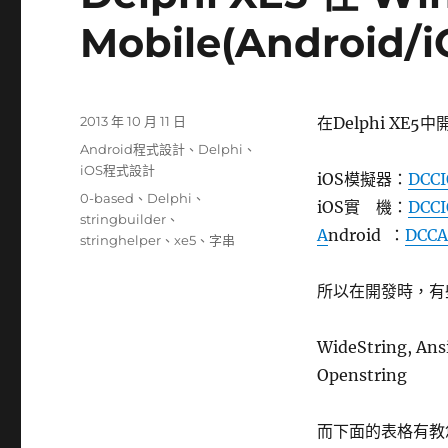
Mobile(Androi
發
2013 年 10 月 11 日
在Delphi XE
佈
分
Android程式設計
、
Delphi
、
日
類
iOS程式設計
iOS模擬器：
DCCI
期:
標
0-based
、
Delphi
、
iOS實 機：
DCC
籤
stringbuilder
、
A
ndroid ：
DCCA
stringhelper
、
xe5
、
字串
所以在開發時，有
WideString, Ans
Openstring
而下面的表格有教