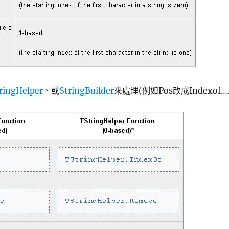
ringHelper
、或
StringBuilder
來處理(例如Pos改成Indexof….