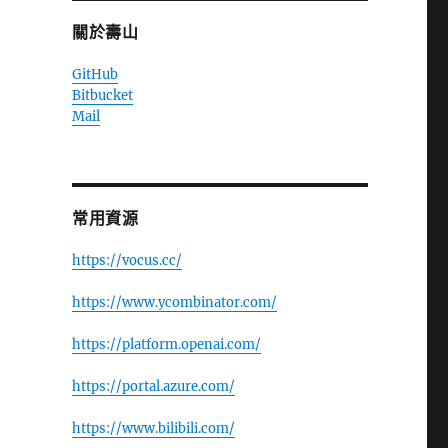
關於壽山
GitHub
Bitbucket
Mail
常用資源
https://vocus.cc/
https://www.ycombinator.com/
https://platform.openai.com/
https://portal.azure.com/
https://www.bilibili.com/