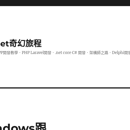
.net奇幻旅程
PP開發教學．PHP Laravel開發．.net core C# 開發．架構師之路．De
indows跟