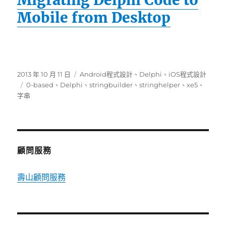
Migrating Delphi Code to
Mobile from Desktop
發
分
2013 年 10 月 11 日
Android程式設計
、
Delphi
、
iOS程式設計
佈
標
類
0-based
、
Delphi
、
stringbuilder
、
stringhelper
、
xe5
、
日
籤
字串
期:
顧問服務
壽山顧問服務