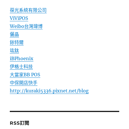
葆光系統有限公司
ViViPOS
Weibo台灣瑋博
儷晶
銥特爾
竑鈦
iBPhoenix
伊格士科技
大當家BB POS
中保開店快手
http://kuraki5336.pixnet.net/blog
RSS訂閱