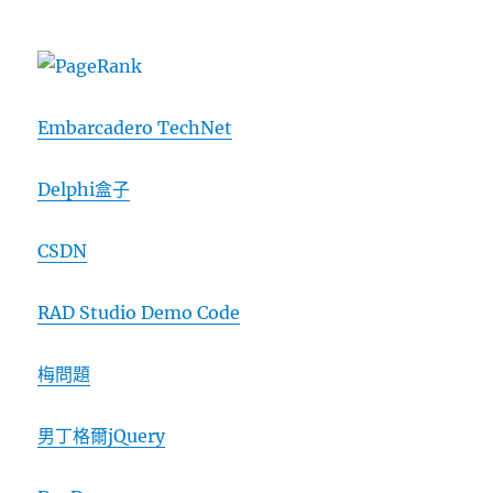
Embarcadero TechNet
Delphi盒子
CSDN
RAD Studio Demo Code
梅問題
男丁格爾jQuery