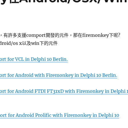
有許多支援comport開發的元件，那在firemonkey下呢?
droid/os x以及win下的元件
t for VCL in Delphi 10 Berlin.
rt for Android with Firemonkey in Delphi 10 Berlin.
rt for Android FTDI FT31xD with Firemonkey in Delphi 
t for Android Prolific with Firemonkey in Delphi 10