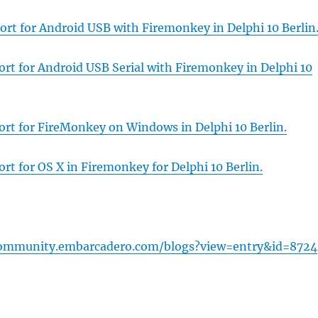
rt for Android USB with Firemonkey in Delphi 10 Berlin
rt for Android USB Serial with Firemonkey in Delphi 10
rt for FireMonkey on Windows in Delphi 10 Berlin.
t for OS X in Firemonkey for Delphi 10 Berlin.
community.embarcadero.com/blogs?view=entry&id=8724