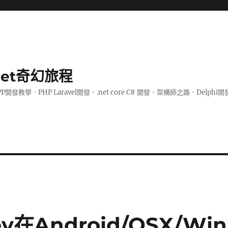
.net奇幻旅程
PP開發教學．PHP Laravel開發．.net core C# 開發．架構師之路．De
key在Android/OSX/Win