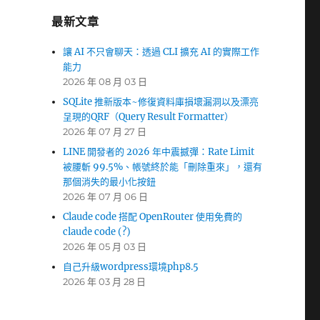
最新文章
讓 AI 不只會聊天：透過 CLI 擴充 AI 的實際工作
能力
2026 年 08 月 03 日
SQLite 推新版本~修復資料庫損壞漏洞以及漂亮
呈現的QRF（Query Result Formatter）
2026 年 07 月 27 日
LINE 開發者的 2026 年中震撼彈：Rate Limit
被腰斬 99.5%、帳號終於能「刪除重來」，還有
那個消失的最小化按鈕
2026 年 07 月 06 日
Claude code 搭配 OpenRouter 使用免費的
claude code (?)
2026 年 05 月 03 日
自己升級wordpress環境php8.5
2026 年 03 月 28 日