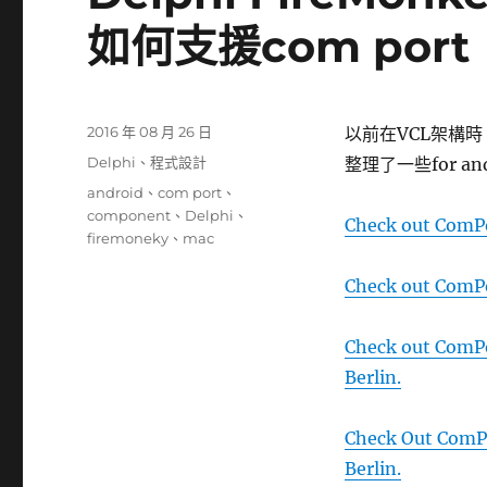
如何支援com port
發
2016 年 08 月 26 日
以前在VCL架構時，
佈
分
Delphi
、
程式設計
整理了一些for an
日
類
標
android
、
com port
、
期:
籤
component
、
Delphi
、
Check out ComPor
firemoneky
、
mac
Check out ComPo
Check out ComPo
Berlin.
Check Out ComPor
Berlin.