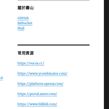
關於壽山
GitHub
Bitbucket
Mail
常用資源
https://vocus.cc/
https://www.ycombinator.com/
10
https://platform.openai.com/
https://portal.azure.com/
https://www.bilibili.com/