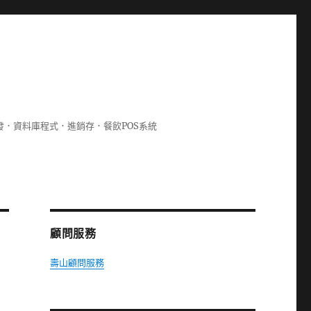
lphi開發．資料庫程式．進銷存．餐飲POS系統
顧問服務
壽山顧問服務