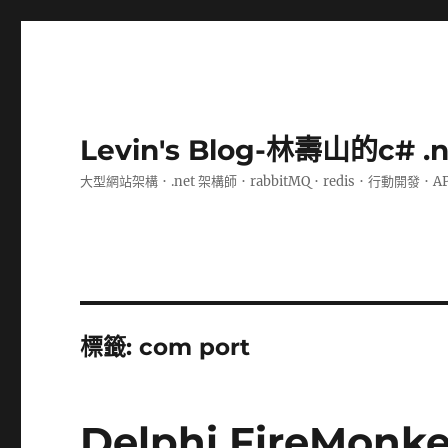
Levin's Blog-林壽山的c# 
大型網站架構．.net 架構師．rabbitMQ．redis．行動開發．A
標籤:
com port
Delphi FireMon