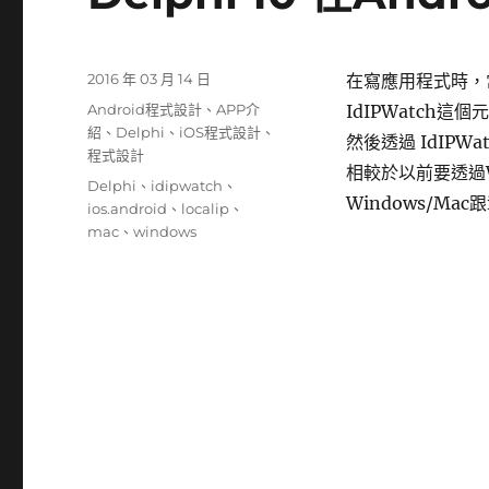
發
2016 年 03 月 14 日
在寫應用程式時，
佈
分
Android程式設計
、
APP介
IdIPWatch這個
日
類
紹
、
Delphi
、
iOS程式設計
、
然後透過 IdIPW
期:
程式設計
相較於以前要透過W
標
Delphi
、
idipwatch
、
Windows/Mac跟
籤
ios.android
、
localip
、
mac
、
windows