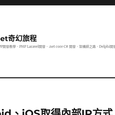
.net奇幻旅程
PP開發教學．PHP Laravel開發．.net core C# 開發．架構師之路．De
droid、iOS取得內部IP方式