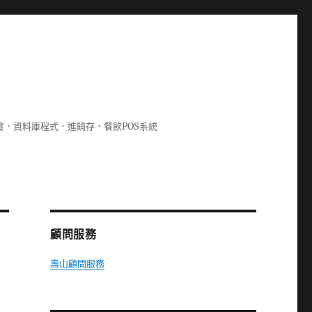
lphi開發．資料庫程式．進銷存．餐飲POS系統
顧問服務
壽山顧問服務