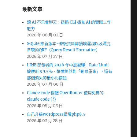
最新文章
讓 AI 不只會聊天：透過 CLI 擴充 AI 的實際工作
能力
2026 年 08 月 03 日
SQLite 推新版本~修復資料庫損壞漏洞以及漂亮
呈現的QRF（Query Result Formatter）
2026 年 07 月 27 日
LINE 開發者的 2026 年中震撼彈：Rate Limit
被腰斬 99.5%、帳號終於能「刪除重來」，還有
那個消失的最小化按鈕
2026 年 07 月 06 日
Claude code 搭配 OpenRouter 使用免費的
claude code (?)
2026 年 05 月 03 日
自己升級wordpress環境php8.5
2026 年 03 月 28 日