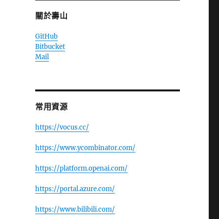
關於壽山
GitHub
Bitbucket
Mail
常用資源
https://vocus.cc/
https://www.ycombinator.com/
https://platform.openai.com/
https://portal.azure.com/
https://www.bilibili.com/