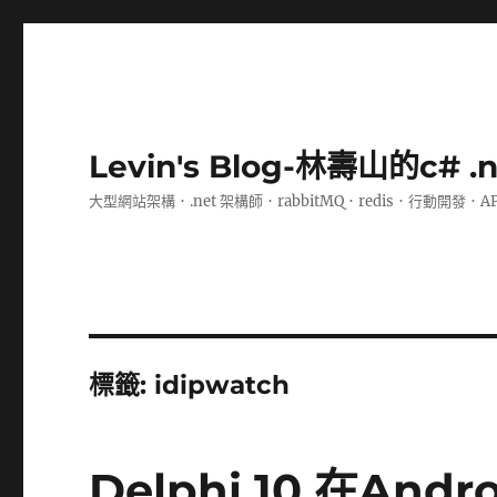
Levin's Blog-林壽山的c# 
大型網站架構．.net 架構師．rabbitMQ．redis．行動開發．A
標籤:
idipwatch
Delphi 10 在An