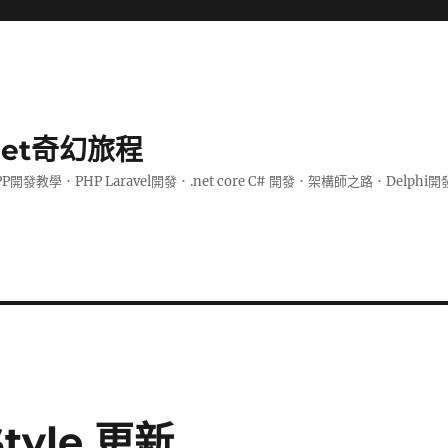
.net奇幻旅程
PP開發教學．PHP Laravel開發．.net core C# 開發．架構師之路．De
Style 更新