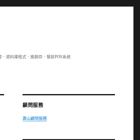
lphi開發．資料庫程式．進銷存．餐飲POS系統
顧問服務
壽山顧問服務