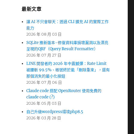
最新文章
讓 AI 不只會聊天：透過 CLI 擴充 AI 的實際工作
能力
2026 年 08 月 03 日
SQLite 推新版本~修復資料庫損壞漏洞以及漂亮
呈現的QRF（Query Result Formatter）
2026 年 07 月 27 日
LINE 開發者的 2026 年中震撼彈：Rate Limit
被腰斬 99.5%、帳號終於能「刪除重來」，還有
那個消失的最小化按鈕
2026 年 07 月 06 日
Claude code 搭配 OpenRouter 使用免費的
claude code (?)
2026 年 05 月 03 日
自己升級wordpress環境php8.5
2026 年 03 月 28 日