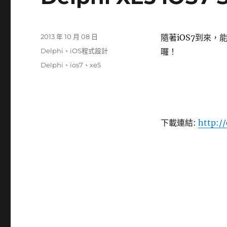
發
2013 年 10 月 08 日
隨著iOS7到來，能開
佈
分
Delphi
、
iOS程式設計
囉！
日
類
標
Delphi
、
ios7
、
xe5
期:
籤
下載連結:
http:/