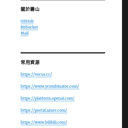
關於壽山
GitHub
Bitbucket
Mail
常用資源
https://vocus.cc/
https://www.ycombinator.com/
https://platform.openai.com/
https://portal.azure.com/
https://www.bilibili.com/