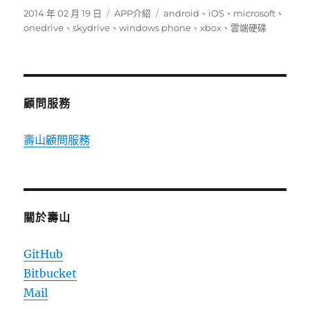
發
分
標
2014 年 02 月 19 日
APP介紹
android
、
iOS
、
microsoft
、
佈
類
籤
onedrive
、
skydrive
、
windows phone
、
xbox
、
雲端硬碟
日
期:
顧問服務
壽山顧問服務
關於壽山
GitHub
Bitbucket
Mail