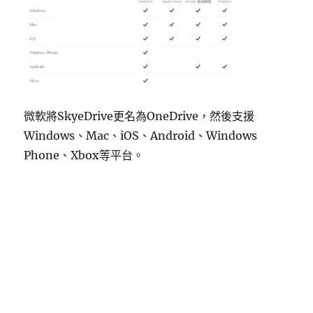
微軟將SkyeDrive更名為OneDrive，然後支援
Windows、Mac、iOS、Android、Windows
Phone、Xbox等平台。