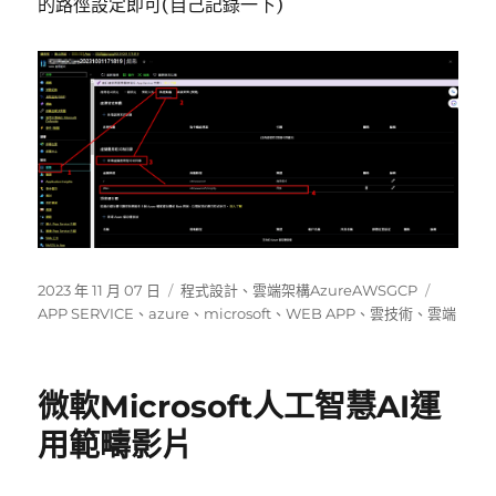
的路徑設定即可(自己記錄一下)
發
分
標
2023 年 11 月 07 日
程式設計
、
雲端架構AzureAWSGCP
佈
類
籤
APP SERVICE
、
azure
、
microsoft
、
WEB APP
、
雲技術
、
雲端
日
期:
微軟Microsoft人工智慧AI運
用範疇影片