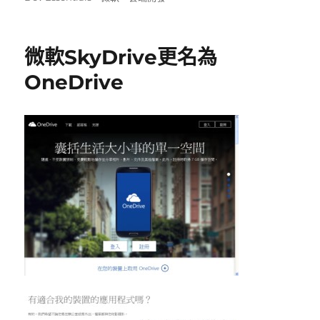
日
期:
微軟SkyDrive更名為
OneDrive