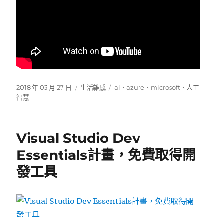
發
分
標
2018 年 03 月 27 日
生活雜感
ai
、
azure
、
microsoft
、
人工
佈
類
籤
智慧
日
期:
Visual Studio Dev
Essentials計畫，免費取得開
發工具