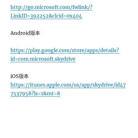
http://go.microsoft.com/fwlink/?
LinkID=392252&clcid=0x404
Android版本
https://play.google.com/store/apps/details?
id=com.microsoft.skydrive
iOS版本
https://itunes.apple.com/us/app/skydrive/id47
7537958?ls=1&mt=8