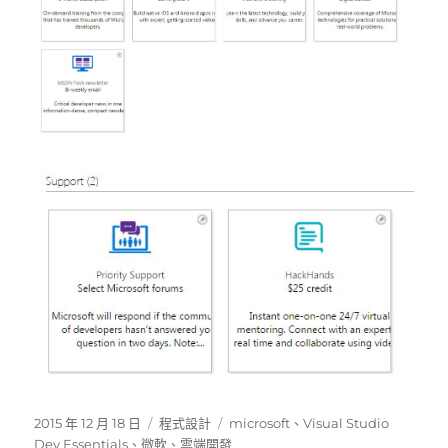
發
分
標
2015 年 12 月 18 日
程式設計
microsoft
、
Visual Studio
佈
類
籤
Dev Essentials
、
微軟
、
雲端開發