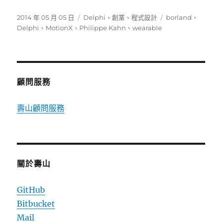
發
分
標
2014 年 05 月 05 日
Delphi
、
創業
、
程式設計
borland
、
佈
類
籤
Delphi
、
MotionX
、
Philippe Kahn
、
wearable
日
期:
顧問服務
壽山顧問服務
關於壽山
GitHub
Bitbucket
Mail