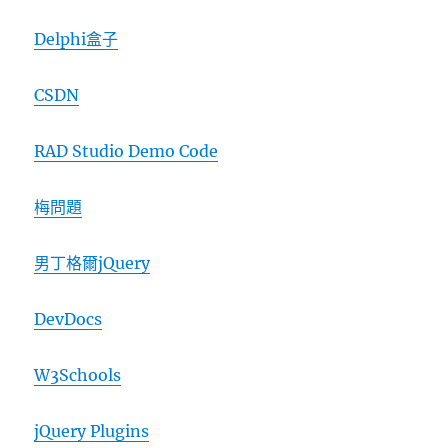
Delphi盒子
CSDN
RAD Studio Demo Code
梅問題
男丁格爾jQuery
DevDocs
W3Schools
jQuery Plugins