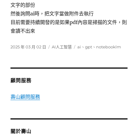
文字的部份
然後詢問ai時，把文字當做附件去執行
目前需要持續開發的是如果pdf內容是掃描的文件，則
會讀不出來
發
分
標
2025 年 03 月 02 日
AI人工智慧
ai
、
gpt
、
notebooklm
佈
類
籤
日
期:
顧問服務
壽山顧問服務
關於壽山