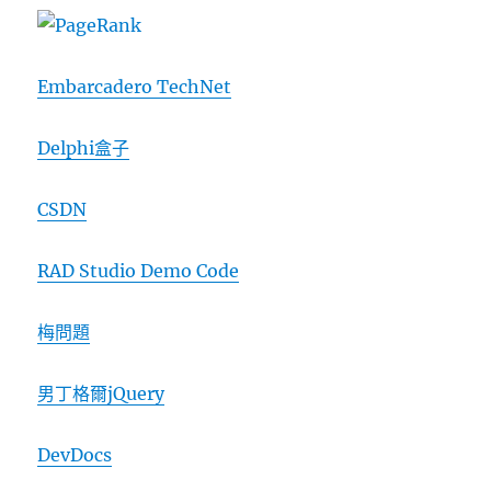
Embarcadero TechNet
Delphi盒子
CSDN
RAD Studio Demo Code
梅問題
男丁格爾jQuery
DevDocs