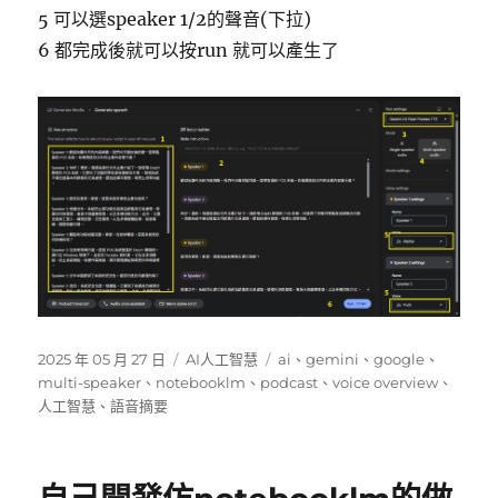
5 可以選speaker 1/2的聲音(下拉)
6 都完成後就可以按run 就可以產生了
發
分
標
2025 年 05 月 27 日
AI人工智慧
ai
、
gemini
、
google
、
佈
類
籤
multi-speaker
、
notebooklm
、
podcast
、
voice overview
、
日
人工智慧
、
語音摘要
期: