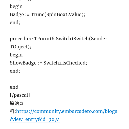
begin
Badge := Trunc(SpinBox1.Value);
end;
procedure TForm16.Switch1Switch(Sender:
TObject);
begin
ShowBadge := Switch1.IsChecked;
end;
end.
[/pascal]
原始資
料:
https://community.embarcadero.com/blogs
?view=entry&id=9074