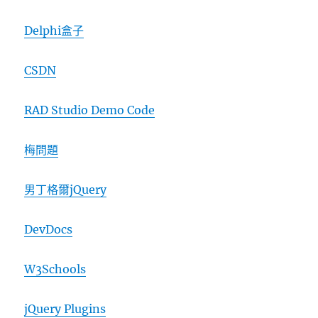
Delphi盒子
CSDN
RAD Studio Demo Code
梅問題
男丁格爾jQuery
DevDocs
W3Schools
jQuery Plugins