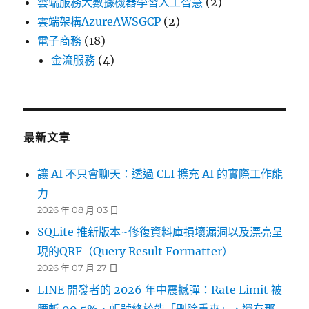
雲端服務大數據機器學習人工智慧
(2)
雲端架構AzureAWSGCP
(2)
電子商務
(18)
金流服務
(4)
最新文章
讓 AI 不只會聊天：透過 CLI 擴充 AI 的實際工作能
力
2026 年 08 月 03 日
SQLite 推新版本~修復資料庫損壞漏洞以及漂亮呈
現的QRF（Query Result Formatter）
2026 年 07 月 27 日
LINE 開發者的 2026 年中震撼彈：Rate Limit 被
腰斬 99.5%、帳號終於能「刪除重來」，還有那