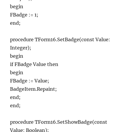
begin
FBadge := 1;
end;
procedure TForm16.SetBadge(const Value:
Integer);
begin
if FBadge Value then
begin
FBadge := Value;
BadgeItem.Repaint;
end;
end;
procedure TForm16.SetShowBadge(const
Value: Boolean);