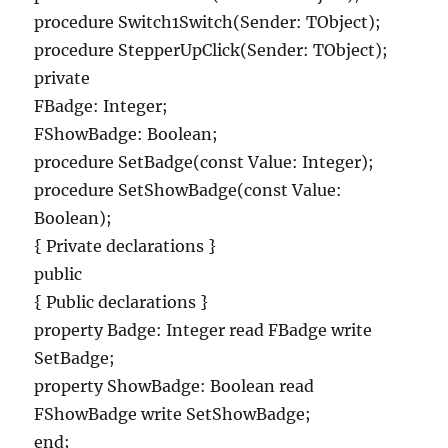
procedure Switch1Switch(Sender: TObject);
procedure StepperUpClick(Sender: TObject);
private
FBadge: Integer;
FShowBadge: Boolean;
procedure SetBadge(const Value: Integer);
procedure SetShowBadge(const Value:
Boolean);
{ Private declarations }
public
{ Public declarations }
property Badge: Integer read FBadge write
SetBadge;
property ShowBadge: Boolean read
FShowBadge write SetShowBadge;
end;