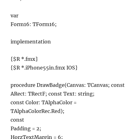
var
Form16: TForm16;
implementation
{$R *.fmx}
{$R *.iPhone55in.fmx IOS}
procedure DrawBadge(Canvas: TCanvas; const
ARect: TRectF; const Text: string;
const Color: TAlphaColor =
TAlphaColorRec.Red);
const
Padding = 2;
HorzTextMargin = 6;