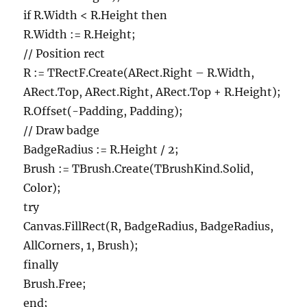
if R.Width < R.Height then
R.Width := R.Height;
// Position rect
R := TRectF.Create(ARect.Right – R.Width,
ARect.Top, ARect.Right, ARect.Top + R.Height);
R.Offset(-Padding, Padding);
// Draw badge
BadgeRadius := R.Height / 2;
Brush := TBrush.Create(TBrushKind.Solid,
Color);
try
Canvas.FillRect(R, BadgeRadius, BadgeRadius,
AllCorners, 1, Brush);
finally
Brush.Free;
end;