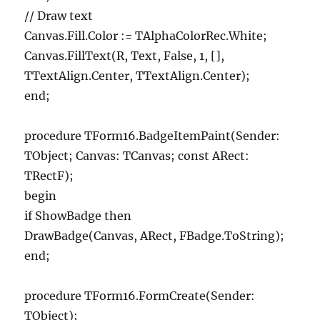
// Draw text
Canvas.Fill.Color := TAlphaColorRec.White;
Canvas.FillText(R, Text, False, 1, [],
TTextAlign.Center, TTextAlign.Center);
end;
procedure TForm16.BadgeItemPaint(Sender:
TObject; Canvas: TCanvas; const ARect:
TRectF);
begin
if ShowBadge then
DrawBadge(Canvas, ARect, FBadge.ToString);
end;
procedure TForm16.FormCreate(Sender:
TObject);