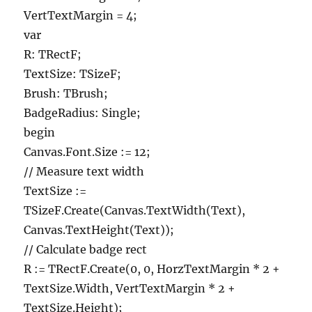
VertTextMargin = 4;
var
R: TRectF;
TextSize: TSizeF;
Brush: TBrush;
BadgeRadius: Single;
begin
Canvas.Font.Size := 12;
// Measure text width
TextSize :=
TSizeF.Create(Canvas.TextWidth(Text),
Canvas.TextHeight(Text));
// Calculate badge rect
R := TRectF.Create(0, 0, HorzTextMargin * 2 +
TextSize.Width, VertTextMargin * 2 +
TextSize.Height);