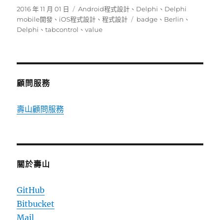
發
分
2016 年 11 月 01 日
Android程式設計
、
Delphi
、
Delphi
佈
類
標
mobile開發
、
iOS程式設計
、
程式設計
badge
、
Berlin
、
日
籤
Delphi
、
tabcontrol
、
value
期:
顧問服務
壽山顧問服務
關於壽山
GitHub
Bitbucket
Mail