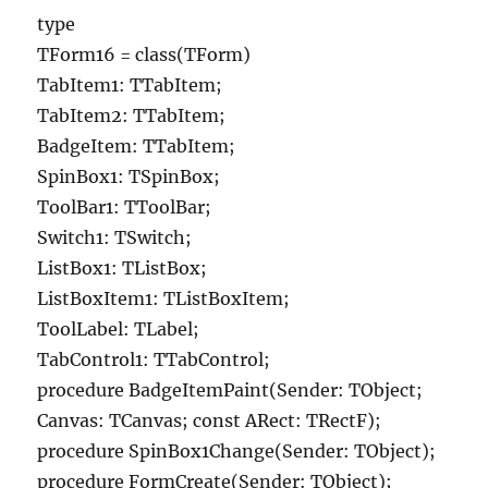
type
TForm16 = class(TForm)
TabItem1: TTabItem;
TabItem2: TTabItem;
BadgeItem: TTabItem;
SpinBox1: TSpinBox;
ToolBar1: TToolBar;
Switch1: TSwitch;
ListBox1: TListBox;
ListBoxItem1: TListBoxItem;
ToolLabel: TLabel;
TabControl1: TTabControl;
procedure BadgeItemPaint(Sender: TObject;
Canvas: TCanvas; const ARect: TRectF);
procedure SpinBox1Change(Sender: TObject);
procedure FormCreate(Sender: TObject);