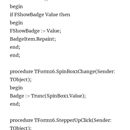
begin
if FShowBadge Value then
begin
FShowBadge := Value;
BadgeItem.Repaint;
end;
end;
procedure TForm16.SpinBox1Change(Sender:
TObject);
begin
Badge := Trunc(SpinBox1.Value);
end;
procedure TForm16.StepperUpClick(Sender:
TObject);